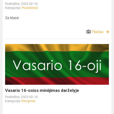
Paskelbta: 2023-02-16
Kategorija:
Pranešimai
2a klasė
Plačiau
Vasario 16-osios minėjimas darželyje
Paskelbta: 2023-02-14
Kategorija:
Renginiai