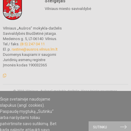
Steigėjas
Vilniaus miesto savivaldybė
Vilniaus „Aušros” mokykla-darželis
Savivaldybės Biudžetinė įstaiga.
Medeinos g. 5, LT-06140 Vilnius.
Tel./ faks.
(8 5) 247 04 11
El. p.
rastine@ausros.vilnius.lm.lt
Duomenys kaupiami ir saugomi
Juridinių asmenų registre
Įmonės kodas 190032365
© 2019. Vilniaus „Aušros” mokykla-darželis. Visos teisės saugomos.
Kopijuoti turinį be raštiško mokyklos administracijos sutikimo griežtai
Šioje svetainėje naudojame
draudžiama.
slapukus (angl. cookies).
Paspaudę mygtuką „Sutinku“
arba naršydami toliau
Mes kuriame mokykloms
SVETAINESMOKYKLOMS.LT
patvirtinsite savo sutikimą. Bet
SUTINKU
kada galėsite atšaukti savo