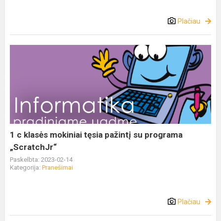
Plačiau
1 c klasės mokiniai tęsia pažintį su programa
„ScratchJr“
Paskelbta: 2023-02-14
Kategorija:
Pranešimai
Plačiau