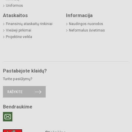
Uniformos
Ataskaitos
Informacija
Finansinių ataskaitų rinkiniai
Naudingos nuorodos
Viešieji pirkimai
Neformalus švietimas
Projektinė veikla
Pastabėjote klaidų?
Turite pasiūlymų?
RAŠYKITE
Bendraukime