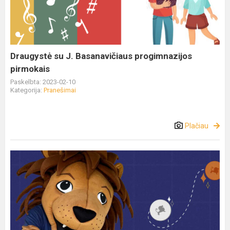
Draugystė su J. Basanavičiaus progimnazijos
pirmokais
Paskelbta: 2023-02-10
Kategorija:
Pranešimai
Plačiau