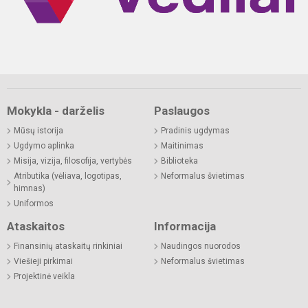
Mokykla - darželis
Paslaugos
Mūsų istorija
Pradinis ugdymas
Ugdymo aplinka
Maitinimas
Misija, vizija, filosofija, vertybės
Biblioteka
Atributika (vėliava, logotipas,
Neformalus švietimas
himnas)
Uniformos
Ataskaitos
Informacija
Finansinių ataskaitų rinkiniai
Naudingos nuorodos
Viešieji pirkimai
Neformalus švietimas
Projektinė veikla