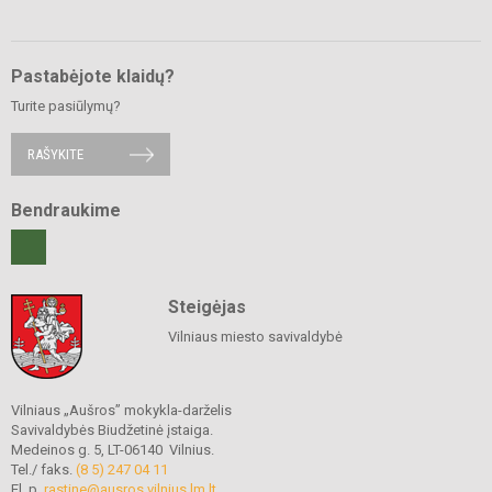
Pastabėjote klaidų?
Turite pasiūlymų?
RAŠYKITE
Bendraukime
Steigėjas
Vilniaus miesto savivaldybė
Vilniaus „Aušros” mokykla-darželis
Savivaldybės Biudžetinė įstaiga.
Medeinos g. 5, LT-06140 Vilnius.
Tel./ faks.
(8 5) 247 04 11
El. p.
rastine@ausros.vilnius.lm.lt