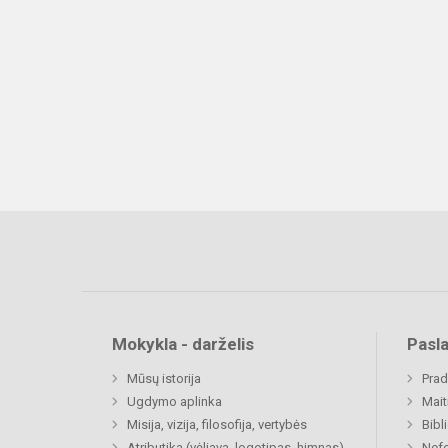
Mokykla - darželis
Pasl
Mūsų istorija
Prad
Ugdymo aplinka
Mait
Misija, vizija, filosofija, vertybės
Bibl
Atributika (vėliava, logotipas, himnas)
Nefo