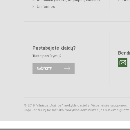
Uniformos
Pastabėjote klaidų?
Bend
Turite pasiūlymų?
RAŠYKITE
© 2019. Vilniaus „Aušros” mokykla-darželis. Visos teisės saugomos.
Kopijuoti turinį be raštiško mokyklos administracijos sutikimo griežt