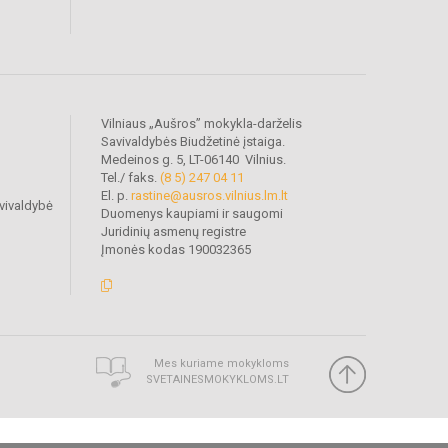
Vilniaus „Aušros” mokykla-darželis
Savivaldybės Biudžetinė įstaiga.
Medeinos g. 5, LT-06140 Vilnius.
Tel./ faks.
(8 5) 247 04 11
El. p.
rastine@ausros.vilnius.lm.lt
vivaldybė
Duomenys kaupiami ir saugomi
Juridinių asmenų registre
Įmonės kodas 190032365
Mes kuriame mokykloms
SVETAINESMOKYKLOMS.LT