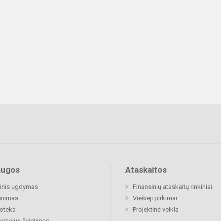
augos
Ataskaitos
inis ugdymas
Finansinių ataskaitų rinkiniai
inimas
Viešieji pirkimai
ioteka
Projektinė veikla
rmalus švietimas