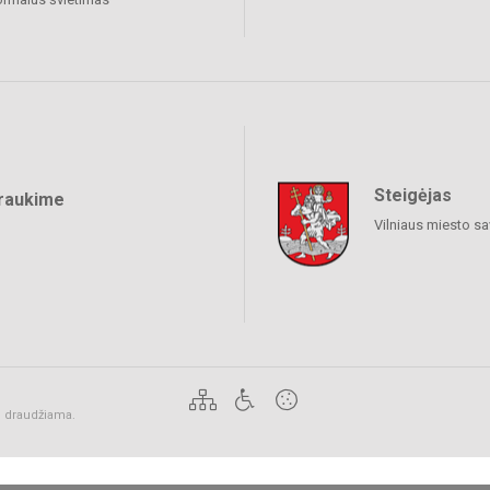
Steigėjas
raukime
Vilniaus miesto sa
ai draudžiama.