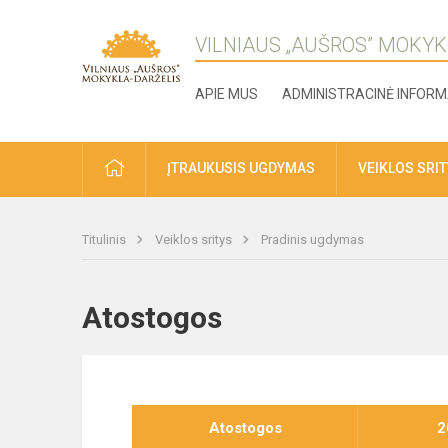
VILNIAUS „AUŠROS” MOKYK
APIE MUS
ADMINISTRACINĖ INFORM
ĮTRAUKUSIS UGDYMAS
VEIKLOS SRI
Titulinis
Veiklos sritys
Pradinis ugdymas
Atostogos
Atostogos
2