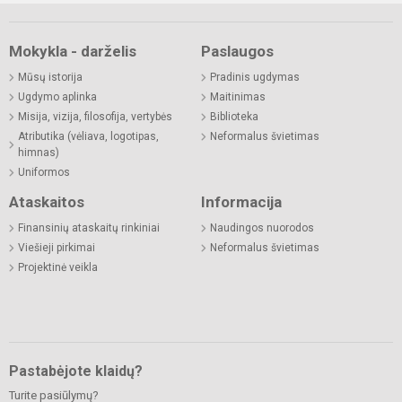
Mokykla - darželis
Paslaugos
Mūsų istorija
Pradinis ugdymas
Ugdymo aplinka
Maitinimas
Misija, vizija, filosofija, vertybės
Biblioteka
Atributika (vėliava, logotipas,
Neformalus švietimas
himnas)
Uniformos
Ataskaitos
Informacija
Finansinių ataskaitų rinkiniai
Naudingos nuorodos
Viešieji pirkimai
Neformalus švietimas
Projektinė veikla
Pastabėjote klaidų?
Turite pasiūlymų?