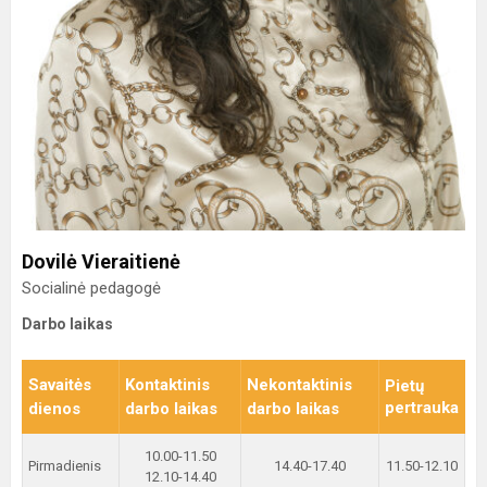
Dovilė Vieraitienė
Socialinė pedagogė
Darbo laikas
Savaitės
Kontaktinis
Nekontaktinis
Pietų
pertrauka
dienos
darbo laikas
darbo laikas
10.00-11.50
Pirmadienis
14.40-17.40
11.50-12.10
12.10-14.40