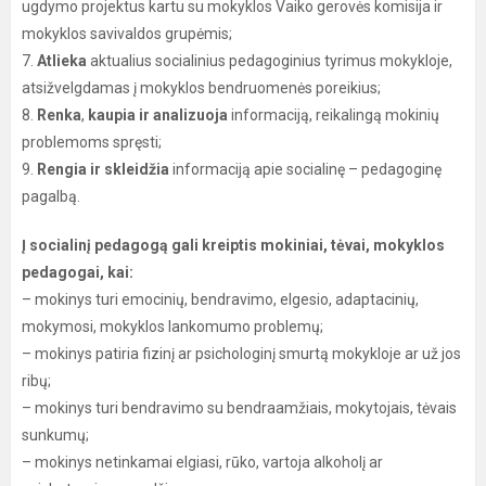
ugdymo projektus kartu su mokyklos Vaiko gerovės komisija ir
mokyklos savivaldos grupėmis;
7.
Atlieka
aktualius socialinius pedagoginius tyrimus mokykloje,
atsižvelgdamas į mokyklos bendruomenės poreikius;
8.
Renka
,
kaupia ir analizuoja
informaciją, reikalingą mokinių
problemoms spręsti;
9.
Rengia ir skleidžia
informaciją apie socialinę – pedagoginę
pagalbą.
Į socialinį pedagogą gali kreiptis mokiniai, tėvai, mokyklos
pedagogai, kai:
– mokinys turi emocinių, bendravimo, elgesio, adaptacinių,
mokymosi, mokyklos lankomumo problemų;
– mokinys patiria fizinį ar psichologinį smurtą mokykloje ar už jos
ribų;
– mokinys turi bendravimo su bendraamžiais, mokytojais, tėvais
sunkumų;
– mokinys netinkamai elgiasi, rūko, vartoja alkoholį ar