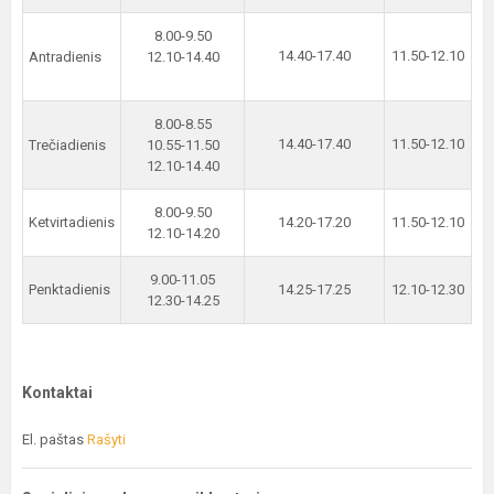
8.00-9.50
14.40-17.40
11.50-12.10
Antradienis
12.10-14.40
8.00-8.55
14.40-17.40
11.50-12.10
Trečiadienis
10.55-11.50
12.10-14.40
8.00-9.50
Ketvirtadienis
14.20-17.20
11.50-12.10
12.10-14.20
9.00-11.05
Penktadienis
14.25-17.25
12.10-12.30
12.30-14.25
Kontaktai
El. paštas
Rašyti