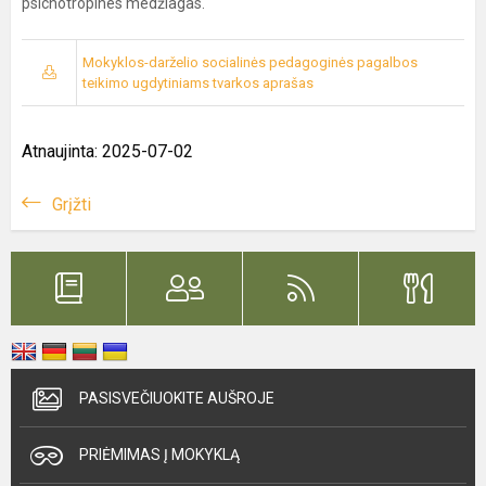
psichotropines medžiagas.
Mokyklos-darželio socialinės pedagoginės pagalbos
teikimo ugdytiniams tvarkos aprašas
Atnaujinta: 2025-07-02
Grįžti
PASISVEČIUOKITE AUŠROJE
PRIĖMIMAS Į MOKYKLĄ