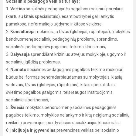
Socialinio pedagogo veiklos turinys:
1.
Vertina
socialinės pedagoginės pagalbos mokiniui poreikius
(kartu su kitais specialistais), esant būtinybei gali lankytis
pamokose, neformaliojo ugdymo ir kitose veiklose;
2.
Konsultuoja
mokinius, jų tėvus (globėjus, rūpintojus), mokyklos
bendruomenę socialinių pedagoginių problemų sprendimo,
socialinės pedagoginės pagalbos teikimo klausimais;
3.
Dalyvauja
sprendžiant krizinius atvejus mokykloje, ugdymo ir
socialinių įgūdžių problemas;
4.
Numato
socialinės pedagoginės pagalbos teikimo mokiniui
būdus bei formas bendradarbiaudamas su mokytojais, klasių
vadovais, tėvais (globėjais, rūpintojais), kitais specialistais,
švietimo pagalbos įstaigomis, teisėsaugos institucijomis,
socialiniais partneriais;
5.
Šviečia
mokyklos bendruomenę socialinės pedagoginės
pagalbos teikimo, mokyklos nelankymo ir kitų neigiamų socialinių
reiškinių prevencijos, pozityviosios socializacijos klausimais;
6.
Inicijuoja
ir įgyvendina
prevencines veiklas bei socialinio