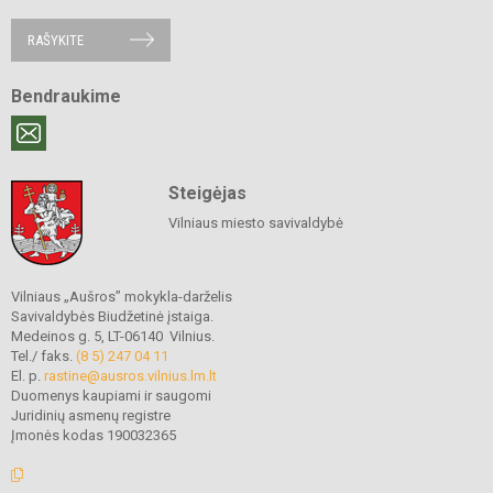
RAŠYKITE
Bendraukime
Steigėjas
Vilniaus miesto savivaldybė
Vilniaus „Aušros” mokykla-darželis
Savivaldybės Biudžetinė įstaiga.
Medeinos g. 5, LT-06140 Vilnius.
Tel./ faks.
(8 5) 247 04 11
El. p.
rastine@ausros.vilnius.lm.lt
Duomenys kaupiami ir saugomi
Juridinių asmenų registre
Įmonės kodas 190032365