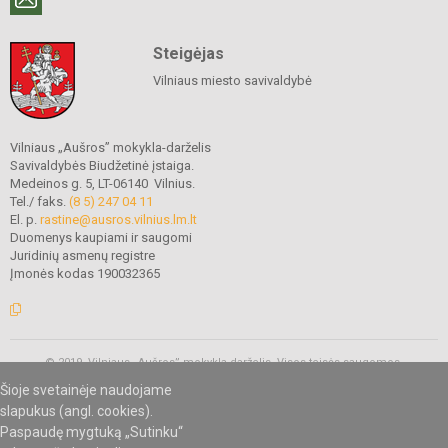
Steigėjas
Vilniaus miesto savivaldybė
Vilniaus „Aušros” mokykla-darželis
Savivaldybės Biudžetinė įstaiga.
Medeinos g. 5, LT-06140 Vilnius.
Tel./ faks.
(8 5) 247 04 11
El. p.
rastine@ausros.vilnius.lm.lt
Duomenys kaupiami ir saugomi
Juridinių asmenų registre
Įmonės kodas 190032365
© 2019. Vilniaus „Aušros” mokykla-darželis. Visos teisės saugomos.
Kopijuoti turinį be raštiško mokyklos administracijos sutikimo griežtai
Šioje svetainėje naudojame
draudžiama.
slapukus (angl. cookies).
Paspaudę mygtuką „Sutinku“