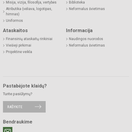
Misija, vizija, filosofija, vertybės
Biblioteka
Atributika (vėliava, logotipas,
Neformalus švietimas
himnas)
Uniformos
Ataskaitos
Informacija
Finansinių ataskaitų rinkiniai
Naudingos nuorodos
Viešieji pirkimai
Neformalus švietimas
Projektinė veikla
Pastabėjote klaidų?
Turite pasiūlymų?
RAŠYKITE
Bendraukime