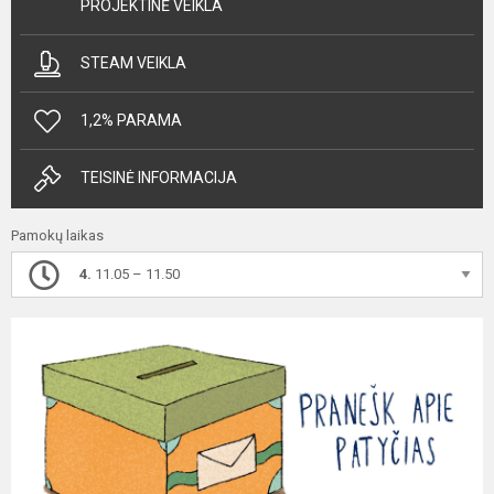
PROJEKTINĖ VEIKLA
STEAM VEIKLA
1,2% PARAMA
TEISINĖ INFORMACIJA
Pamokų laikas
4.
11.05 – 11.50