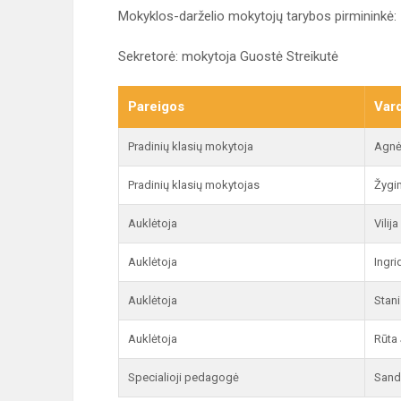
Mokyklos-darželio mokytojų tarybos pirmininkė
Sekretorė: mokytoja Guostė Streikutė
Pareigos
Vard
Pradinių klasių mokytoja
Agnė
Pradinių klasių mokytojas
Žygi
Auklėtoja
Vilij
Auklėtoja
Ingri
Auklėtoja
Stan
Auklėtoja
Rūta
Specialioji pedagogė
Sand