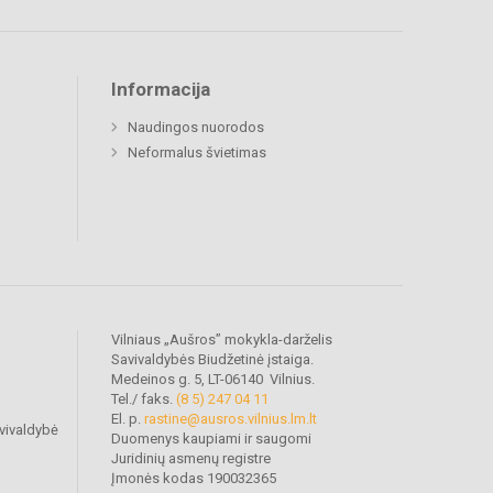
Informacija
Naudingos nuorodos
Neformalus švietimas
Vilniaus „Aušros” mokykla-darželis
Savivaldybės Biudžetinė įstaiga.
Medeinos g. 5, LT-06140 Vilnius.
Tel./ faks.
(8 5) 247 04 11
El. p.
rastine@ausros.vilnius.lm.lt
vivaldybė
Duomenys kaupiami ir saugomi
Juridinių asmenų registre
Įmonės kodas 190032365