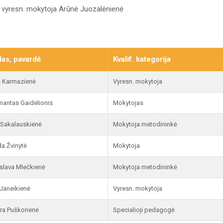
: vyresn. mokytoja Arūnė Juozalėnienė
as, pavardė
Kvalif. kategorija
 Karmazienė
Vyresn. mokytoja
mantas Gaidelionis
Mokytojas
a Sakalauskienė
Mokytoja metodininkė
da Žvinytė
Mokytoja
islava Mlečkienė
Mokytoja metodininkė
 Janeikienė
Vyresn. mokytoja
ra Puškorienė
Specialioji pedagogė