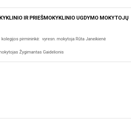
OKYKLINIO IR PRIEŠMOKYKLINIO UGDYMO MOKYTOJŲ
 kolegijos pirmininkė: vyresn. mokytoja Rūta Janeikienė
 mokytojas Žygimantas Gaidelionis