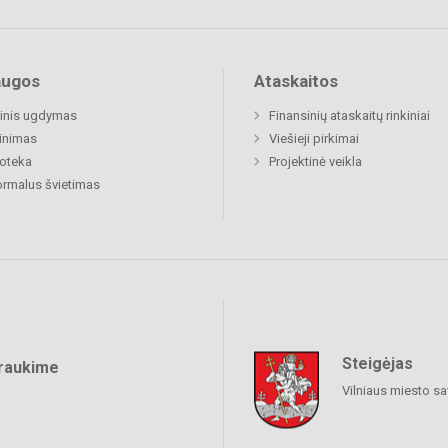
augos
Ataskaitos
inis ugdymas
Finansinių ataskaitų rinkiniai
inimas
Viešieji pirkimai
ioteka
Projektinė veikla
rmalus švietimas
Steigėjas
raukime
Vilniaus miesto sa