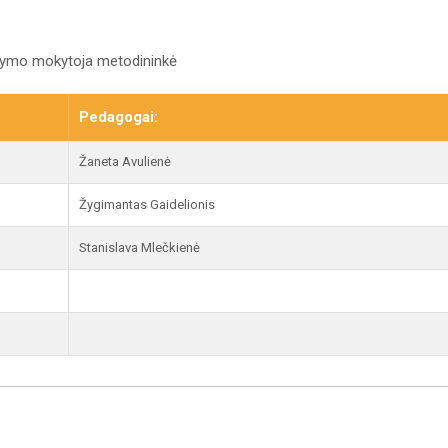
ugdymo mokytoja metodininkė
Pedagogai:
Žaneta Avulienė
Žygimantas Gaidelionis
Stanislava Mlečkienė