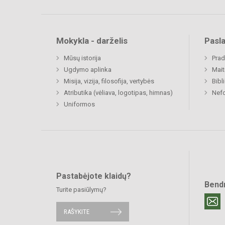
Mokykla - darželis
Pasl
Mūsų istorija
Prad
Ugdymo aplinka
Mait
Misija, vizija, filosofija, vertybės
Bibl
Atributika (vėliava, logotipas, himnas)
Nefo
Uniformos
Pastabėjote klaidų?
Bend
Turite pasiūlymų?
RAŠYKITE