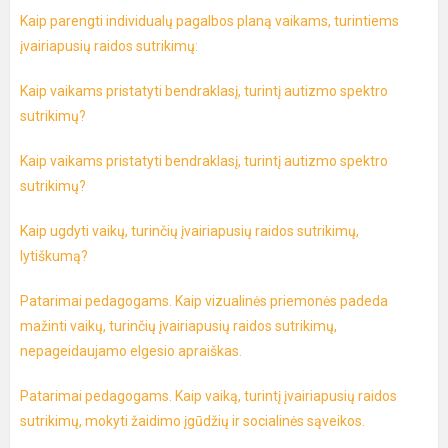
Kaip parengti individualų pagalbos planą vaikams, turintiems
įvairiapusių raidos sutrikimų:
Kaip vaikams pristatyti bendraklasį, turintį autizmo spektro
sutrikimų?
Kaip vaikams pristatyti bendraklasį, turintį autizmo spektro
sutrikimų?
Kaip ugdyti vaikų, turinčių įvairiapusių raidos sutrikimų,
lytiškumą?
Patarimai pedagogams. Kaip vizualinės priemonės padeda
mažinti vaikų, turinčių įvairiapusių raidos sutrikimų,
nepageidaujamo elgesio apraiškas.
Patarimai pedagogams. Kaip vaiką, turintį įvairiapusių raidos
sutrikimų, mokyti žaidimo įgūdžių ir socialinės sąveikos.