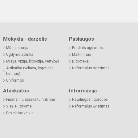
Mokykla - darželis
Paslaugos
Mūsų istorija
Pradinis ugdymas
Ugdymo aplinka
Maitinimas
Misija, vizija, filosofija, vertybės
Biblioteka
Atributika (vėliava, logotipas,
Neformalus švietimas
himnas)
Uniformos
Ataskaitos
Informacija
Finansinių ataskaitų rinkiniai
Naudingos nuorodos
Viešieji pirkimai
Neformalus švietimas
Projektinė veikla