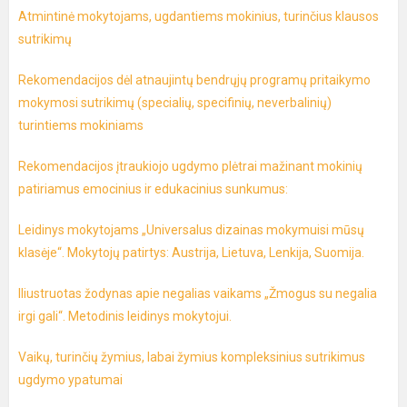
Atmintinė mokytojams, ugdantiems mokinius, turinčius klausos
sutrikimų
Rekomendacijos dėl atnaujintų bendrųjų programų pritaikymo
mokymosi sutrikimų (specialių, specifinių, neverbalinių)
turintiems mokiniams
Rekomendacijos įtraukiojo ugdymo plėtrai mažinant mokinių
patiriamus emocinius ir edukacinius sunkumus:
Leidinys mokytojams „Universalus dizainas mokymuisi mūsų
klasėje“. Mokytojų patirtys: Austrija, Lietuva, Lenkija, Suomija.
Iliustruotas žodynas apie negalias vaikams „Žmogus su negalia
irgi gali“. Metodinis leidinys mokytojui.
Vaikų, turinčių žymius, labai žymius kompleksinius sutrikimus
ugdymo ypatumai