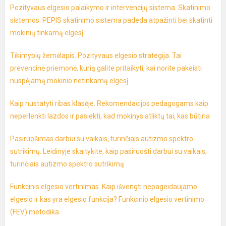
Pozityvaus elgesio palaikymo ir intervencijų sistema. Skatinimo
sistemos. PEPIS skatinimo sistema padeda atpažinti bei skatinti
mokinių tinkamą elgesį
Tikimybių žemėlapis. Pozityvaus elgesio strategija. Tai
prevencinė priemonė, kurią galite pritaikyti, kai norite pakeisti
nuspėjamą mokinio netinkamą elgesį
Kaip nustatyti ribas klasėje. Rekomendacijos pedagogams kaip
neperlenkti lazdos ir pasiekti, kad mokinys atliktų tai, kas būtina
Pasiruošimas darbui su vaikais, turinčiais autizmo spektro
sutrikimų. Leidinyje skaitykite, kaip pasiruošti darbui su vaikais,
turinčiais autizmo spektro sutrikimą
Funkcinis elgesio vertinimas. Kaip išvengti nepageidaujamo
elgesio ir kas yra elgesio funkcija? Funkcinio elgesio vertinimo
(FEV) metodika