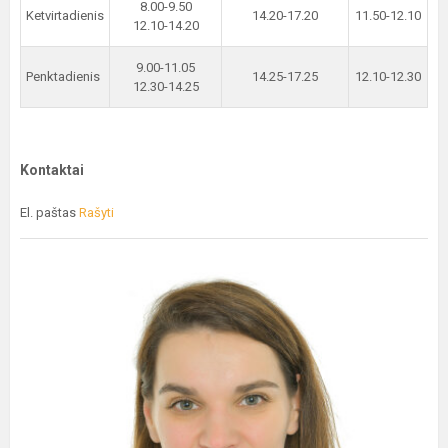
8.00-9.50
Ketvirtadienis
14.20-17.20
11.50-12.10
12.10-14.20
9.00-11.05
Penktadienis
14.25-17.25
12.10-12.30
12.30-14.25
Kontaktai
El. paštas
Rašyti