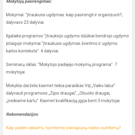
Mokytojų pasirengimas:
Mokymai: "Įtraukusis ugdymas: kaip pasirengti ir organizuoti?,
dalyvavo 23 dalyviai.
Ilgalaikė programos "Įtraukiojo ugdymo iššūkiai bendrojo ugdymo
įstaigoje mokymai "Įtraukusis ugdymas švietimo ir ugdymo
kaitos kontekste". 4 dalyviai.
Seminarų ciklas: "Mokytojo padėjėjo mokymų programa". 7
mokytojai.
Mokykla-darželis kasmet teikia paraiškas VšĮ „Vaiko labui“
dalyvauti programose „Zipio draugai“, „Obuolio draugai,
„Įveikiame kartu“. Kasmet kvalifikaciją įgyja bent 3 mokytojai.
Rekomendacijos
:
Kaip padėti vaikams, turintiems įvairiapusių raidos sutrikimų?