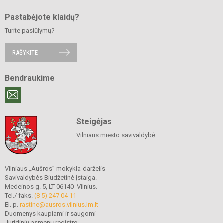
Pastabėjote klaidų?
Turite pasiūlymų?
RAŠYKITE
Bendraukime
Steigėjas
Vilniaus miesto savivaldybė
Vilniaus „Aušros” mokykla-darželis
Savivaldybės Biudžetinė įstaiga.
Medeinos g. 5, LT-06140 Vilnius.
Tel./ faks.
(8 5) 247 04 11
El. p.
rastine@ausros.vilnius.lm.lt
Duomenys kaupiami ir saugomi
Juridinių asmenų registre