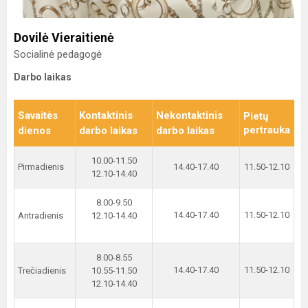
Dovilė Vieraitienė
Socialinė pedagogė
Darbo laikas
Savaitės
Kontaktinis
Nekontaktinis
Pietų
pertrauka
dienos
darbo laikas
darbo laikas
10.00-11.50
Pirmadienis
14.40-17.40
11.50-12.10
12.10-14.40
8.00-9.50
14.40-17.40
11.50-12.10
Antradienis
12.10-14.40
8.00-8.55
14.40-17.40
11.50-12.10
Trečiadienis
10.55-11.50
12.10-14.40