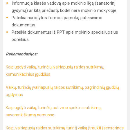
Informuoja klasės vadovą apie mokinio ligą (sanatorinį
gydymą) ar kitą priežastį, kodėl nėra mokinio mokykloje.
Pateikia nurodytos formos pamokų pateisinimo
dokumentus.
Pateikia dokumentus iš PPT apie mokinio specialiuosius
poreikius.
Rekomendacijos:
Kaip ugdyti vaikų, turinčių įvairiapusių raidos sutrikimų,
komunikacinius įgūdžius
Vaikų, turinčių įvairiapusių raidos sutrikimų, pagrindinių įgūdžių
ugdymas
Kaip ugdyti vaikų, turinčių autizmo spektro sutrikimų,
savarankiškumą namuose
Kaip įvairiapusių raidos sutrikimų turintį vaiką įtraukti į sensorines