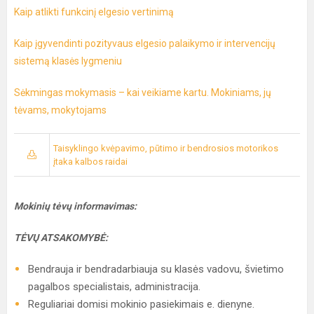
Kaip atlikti funkcinį elgesio vertinimą
Kaip įgyvendinti pozityvaus elgesio palaikymo ir intervencijų
sistemą klasės lygmeniu
Sėkmingas mokymasis – kai veikiame kartu. Mokiniams, jų
tėvams, mokytojams
Taisyklingo kvėpavimo, pūtimo ir bendrosios motorikos
įtaka kalbos raidai
Mokinių tėvų informavimas:
TĖVŲ ATSAKOMYBĖ:
Bendrauja ir bendradarbiauja su klasės vadovu, švietimo
pagalbos specialistais, administracija.
Reguliariai domisi mokinio pasiekimais e. dienyne.