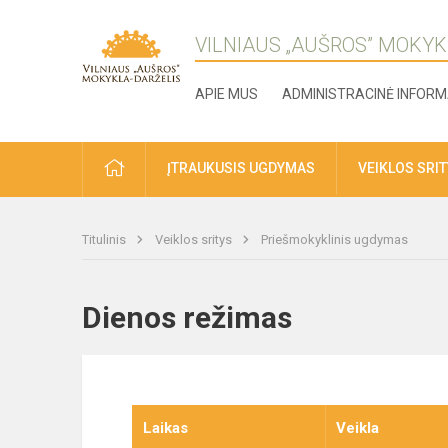
VILNIAUS „AUŠROS” MOKYK
APIE MUS
ADMINISTRACINĖ INFORM
ĮTRAUKUSIS UGDYMAS
VEIKLOS SRI
Titulinis
Veiklos sritys
Priešmokyklinis ugdymas
Dienos režimas
Laikas
Veikla