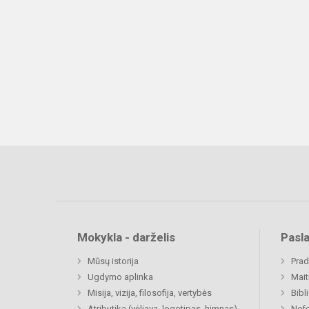
Mokykla - darželis
Pasl
Mūsų istorija
Prad
Ugdymo aplinka
Mait
Misija, vizija, filosofija, vertybės
Bibl
Atributika (vėliava, logotipas, himnas)
Nefo