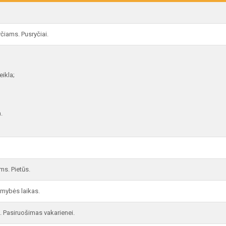
čiams. Pusryčiai.
ikla;
.
ms. Pietūs.
ramybės laikas.
. Pasiruošimas vakarienei.