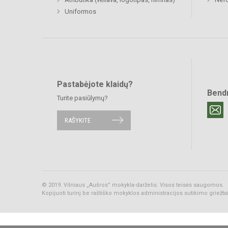
Uniformos
Pastabėjote klaidų?
Bend
Turite pasiūlymų?
RAŠYKITE
© 2019. Vilniaus „Aušros” mokykla-darželis. Visos teisės saugomos.
Kopijuoti turinį be raštiško mokyklos administracijos sutikimo griežt