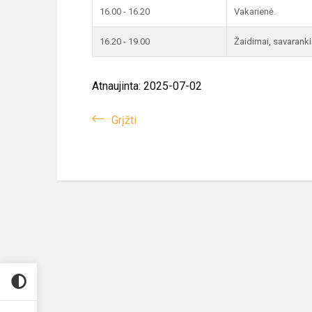
16.00 - 16.20
Vakarienė.
16.20 - 19.00
Žaidimai, savaranki
Atnaujinta: 2025-07-02
Grįžti