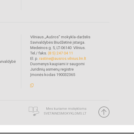
Vilniaus „Aušros” mokykla-darželis
Savivaldybės Biudžetinė įstaiga.
Medeinos g. 5, LT-06140 Vilnius.
Tel./ faks.
(8 5) 247 04 11
El. p.
rastine@ausros.vilnius.lm.lt
vivaldybė
Duomenys kaupiami ir saugomi
Juridinių asmenų registre
Įmonės kodas 190032365
Mes kuriame mokykloms
SVETAINESMOKYKLOMS.LT