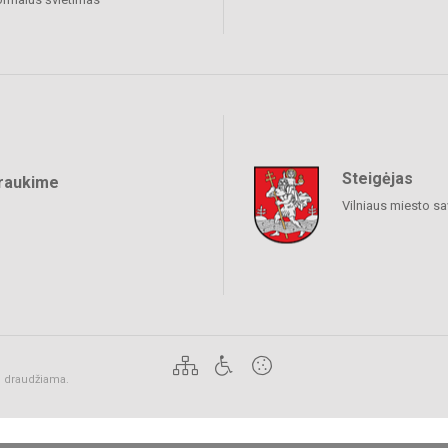
Steigėjas
raukime
Vilniaus miesto sa
ai draudžiama.