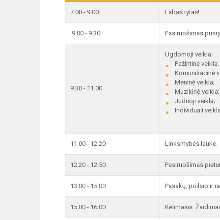
7.00 - 9.00
Labas rytas!
9.00 - 9.30
Pasiruošimas pusry
Ugdomoji veikla:
Pažintinė veikla;
Komunikacinė ve
Meninė veikla;
9.30 - 11.00
Muzikinė veikla;
Judrioji veikla;
Individuali veikla
11.00 - 12.20
Linksmybės lauke.
12.20 - 12.50
Pasiruošimas pietu
13.00 - 15.00
Pasakų, poilsio ir 
15.00 - 16.00
Kėlimasis. Žaidimai