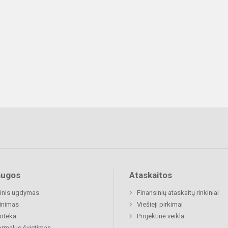
augos
Ataskaitos
inis ugdymas
Finansinių ataskaitų rinkiniai
inimas
Viešieji pirkimai
ioteka
Projektinė veikla
rmalus švietimas