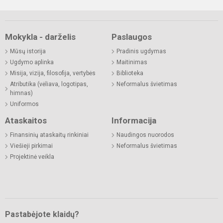
Mokykla - darželis
Paslaugos
Mūsų istorija
Pradinis ugdymas
Ugdymo aplinka
Maitinimas
Misija, vizija, filosofija, vertybės
Biblioteka
Atributika (vėliava, logotipas,
Neformalus švietimas
himnas)
Uniformos
Ataskaitos
Informacija
Finansinių ataskaitų rinkiniai
Naudingos nuorodos
Viešieji pirkimai
Neformalus švietimas
Projektinė veikla
Pastabėjote klaidų?