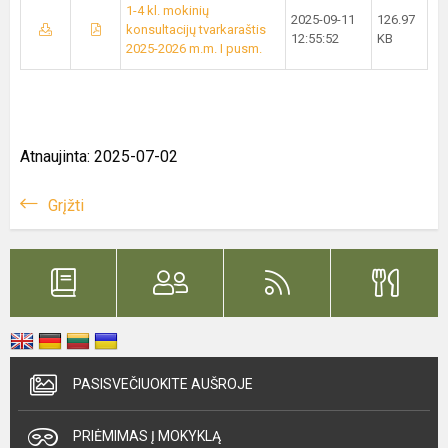
1-4 kl. mokinių
2025-09-11
126.97
konsultacijų tvarkaraštis
12:55:52
KB
2025-2026 m.m. I pusm.
Atnaujinta: 2025-07-02
Grįžti
PASISVEČIUOKITE AUŠROJE
PRIĖMIMAS Į MOKYKLĄ