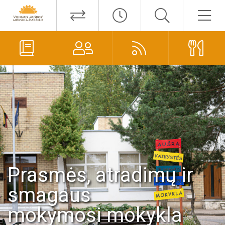
Prasmės, atradimų ir
smagaus
mokymosi mokykla