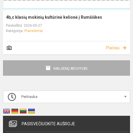
4b,c klasių mokinių kultūrinė kelionė į Rumšiškes
Paskelbta: 2026-05-27
Kategorija:
Pranešimai
Plačiau
NAUJIENŲ ARCHYVAS
Pertrauka
PASISVEČIUOKITE AUŠROJE