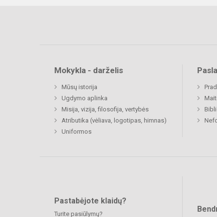
Mokykla - darželis
Pasl
Mūsų istorija
Prad
Ugdymo aplinka
Mait
Misija, vizija, filosofija, vertybės
Bibl
Atributika (vėliava, logotipas, himnas)
Nefo
Uniformos
Pastabėjote klaidų?
Bend
Turite pasiūlymų?