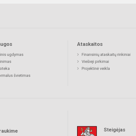
augos
Ataskaitos
inis ugdymas
Finansinių ataskaitų rinkiniai
inimas
Viešieji pirkimai
ioteka
Projektinė veikla
rmalus švietimas
Steigėjas
raukime