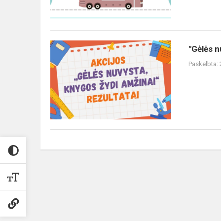
"Gėlės n
Paskelbta: