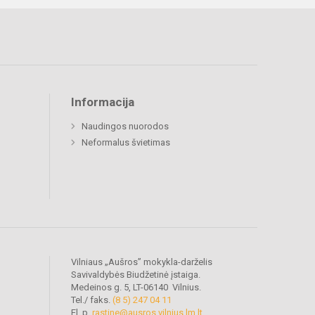
Informacija
Naudingos nuorodos
Neformalus švietimas
Vilniaus „Aušros” mokykla-darželis
Savivaldybės Biudžetinė įstaiga.
Medeinos g. 5, LT-06140 Vilnius.
Tel./ faks.
(8 5) 247 04 11
El. p.
rastine@ausros.vilnius.lm.lt