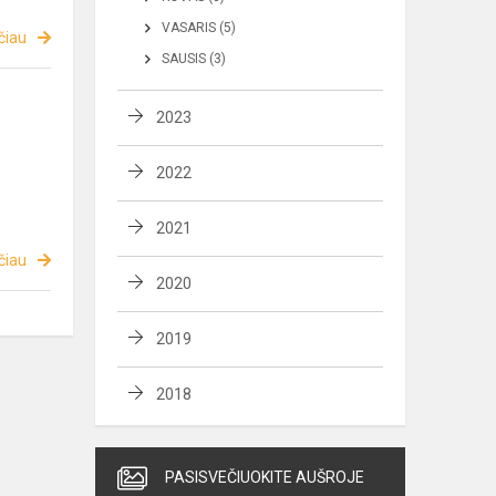
VASARIS (5)
čiau
SAUSIS (3)
2023
2022
2021
čiau
2020
2019
2018
PASISVEČIUOKITE AUŠROJE