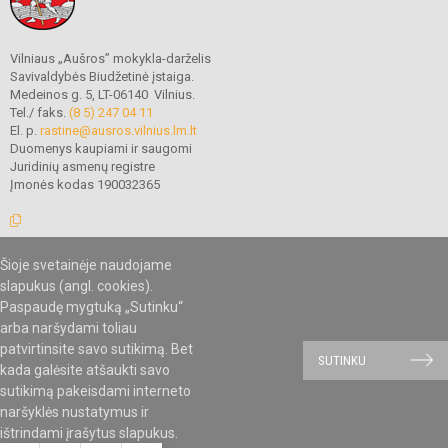
Vilniaus „Aušros” mokykla-darželis
Savivaldybės Biudžetinė įstaiga.
Medeinos g. 5, LT-06140 Vilnius.
Tel./ faks.
(8 5) 247 04 11
El. p.
rastine@ausros.vilnius.lm.lt
Duomenys kaupiami ir saugomi
Juridinių asmenų registre
Įmonės kodas 190032365
Šioje svetainėje naudojame
© 2019. Vilniaus „Aušros” mokykla-darželis. Visos teisės saugomos.
slapukus (angl. cookies).
Kopijuoti turinį be raštiško mokyklos administracijos sutikimo griežtai
Paspaudę mygtuką „Sutinku“
draudžiama.
arba naršydami toliau
patvirtinsite savo sutikimą. Bet
SUTINKU
Mes kuriame mokykloms
kada galėsite atšaukti savo
SVETAINESMOKYKLOMS.LT
sutikimą pakeisdami interneto
naršyklės nustatymus ir
ištrindami įrašytus slapukus.