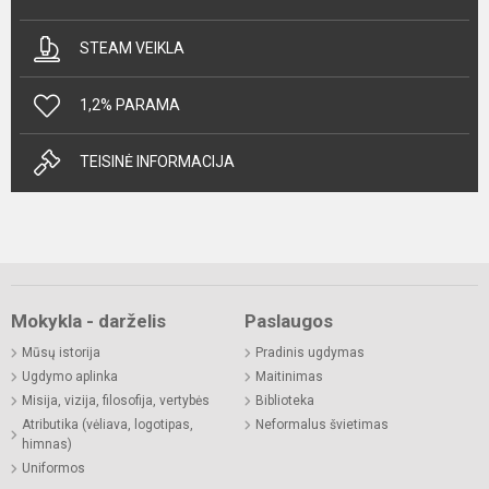
STEAM VEIKLA
1,2% PARAMA
TEISINĖ INFORMACIJA
Mokykla - darželis
Paslaugos
Mūsų istorija
Pradinis ugdymas
Ugdymo aplinka
Maitinimas
Misija, vizija, filosofija, vertybės
Biblioteka
Atributika (vėliava, logotipas,
Neformalus švietimas
himnas)
Uniformos