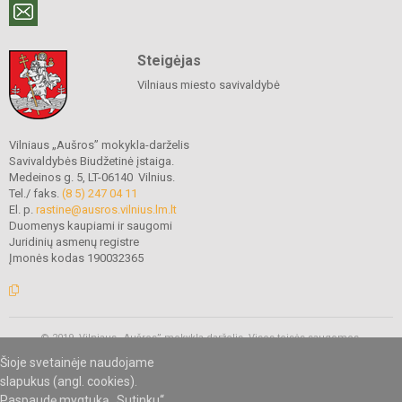
Steigėjas
Vilniaus miesto savivaldybė
Vilniaus „Aušros” mokykla-darželis
Savivaldybės Biudžetinė įstaiga.
Medeinos g. 5, LT-06140 Vilnius.
Tel./ faks.
(8 5) 247 04 11
El. p.
rastine@ausros.vilnius.lm.lt
Duomenys kaupiami ir saugomi
Juridinių asmenų registre
Įmonės kodas 190032365
© 2019. Vilniaus „Aušros” mokykla-darželis. Visos teisės saugomos.
Kopijuoti turinį be raštiško mokyklos administracijos sutikimo griežtai
Šioje svetainėje naudojame
draudžiama.
slapukus (angl. cookies).
Paspaudę mygtuką „Sutinku“