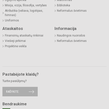
Ugdymo aplinka
Maitinimas
Misija, vizija, filosofija, vertybės
Biblioteka
Atributika (vėliava, logotipas,
Neformalus švietimas
himnas)
Uniformos
Ataskaitos
Informacija
Finansinių ataskaitų rinkiniai
Naudingos nuorodos
Viešieji pirkimai
Neformalus švietimas
Projektinė veikla
Pastabėjote klaidų?
Turite pasiūlymų?
RAŠYKITE
Bendraukime