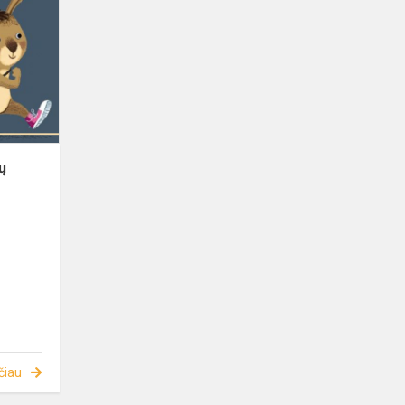
ų
čiau