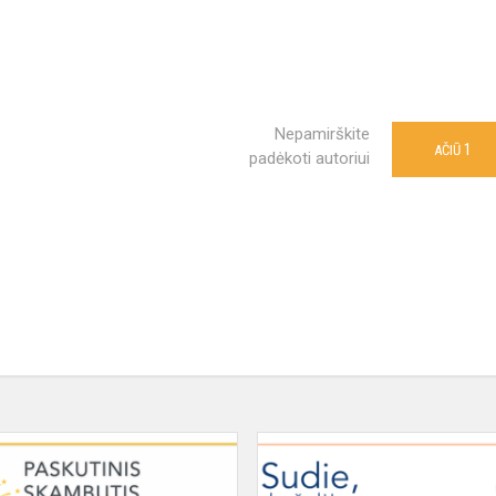
Nepamirškite
1
AČIŪ
padėkoti autoriui