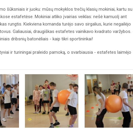
mo šūksniais ir juoku: mūsų mokyklos trečių klasių mokiniai, kartu su
kose estafetėse. Mokiniai atliko įvairias veiklas: nešė kamuolį ant
iškas rungtis. Kiekviena komanda turėjo savo sirgalius, kurie negailėjo
stovus. Galiausiai, draugiškas estafetes vainikavo kvadrato varžybos.
is dribsnių batonėliais - kaip tikri sportininkai!
ktyviai ir turiningai praleido pamoką, o svarbiausia - estafetes laimėjo