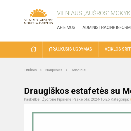
VILNIAUS „AUŠROS” MOKYK
APIE MUS
ADMINISTRACINĖ INFORM
ĮTRAUKUSIS UGDYMAS
VEIKLOS SRI
Titulinis
Naujienos
Renginiai
Draugiškos estafetės su M
Paskelbė : Žydronė Pipirienė
Paskelbta: 2024-10-25
Kategorija: