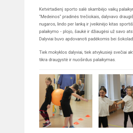
Ketvirtadienį sporto salė skambėjo vaikų palaiky
"Medeinos" pradinės trečiokais, dalyvavo draugiš
nugaros, lindo per lanką ir įveikinėjo kitas sport
palaikymo - plojo, šaukė ir džiaugėsi už savo at
Dalyviai buvo apdovanoti padėkomis bei šokoladinia
Tiek mokyklos dalyviai, tiek atvykusieji svečiai a
tikra draugystė ir nuoširdus palaikymas.