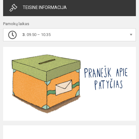
TEISINĖ INFORMACIJA
Pamokų laikas
3.
09.50 – 10.35