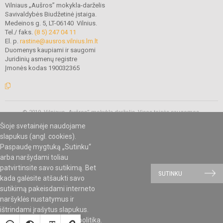
Vilniaus „Aušros” mokykla-darželis
Savivaldybės Biudžetinė įstaiga.
Medeinos g. 5, LT-06140 Vilnius.
Tel./ faks.
(8 5) 247 04 11
El. p.
rastine@ausros.vilnius.lm.lt
Duomenys kaupiami ir saugomi
Juridinių asmenų registre
Įmonės kodas 190032365
© 2019. Vilniaus „Aušros” mokykla-darželis. Visos teisės saugomos.
Kopijuoti turinį be raštiško mokyklos administracijos sutikimo griežtai
Šioje svetainėje naudojame
draudžiama.
slapukus (angl. cookies).
Paspaudę mygtuką „Sutinku“
arba naršydami toliau
Mes kuriame mokykloms
SVETAINESMOKYKLOMS.LT
patvirtinsite savo sutikimą. Bet
SUTINKU
kada galėsite atšaukti savo
sutikimą pakeisdami interneto
naršyklės nustatymus ir
ištrindami įrašytus slapukus.
Susipažinkite su
slapukų politika
.