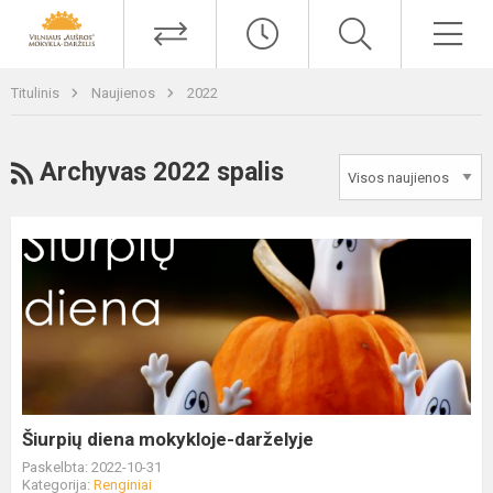
Titulinis
Naujienos
2022
Archyvas 2022 spalis
Šiurpių diena mokykloje-darželyje
Paskelbta: 2022-10-31
Kategorija:
Renginiai