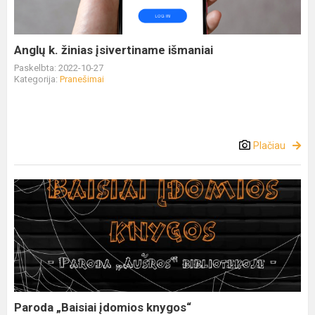
Anglų k. žinias įsivertiname išmaniai
Paskelbta: 2022-10-27
Kategorija:
Pranešimai
Plačiau
Paroda „Baisiai įdomios knygos“