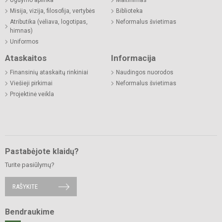
Ugdymo aplinka
Maitinimas
Misija, vizija, filosofija, vertybės
Biblioteka
Atributika (vėliava, logotipas,
Neformalus švietimas
himnas)
Uniformos
Ataskaitos
Informacija
Finansinių ataskaitų rinkiniai
Naudingos nuorodos
Viešieji pirkimai
Neformalus švietimas
Projektinė veikla
Pastabėjote klaidų?
Turite pasiūlymų?
RAŠYKITE
Bendraukime