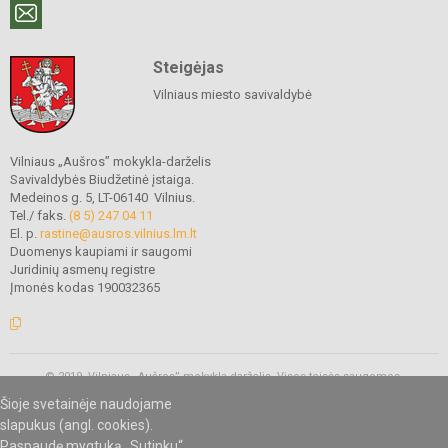
Steigėjas
Vilniaus miesto savivaldybė
Vilniaus „Aušros” mokykla-darželis
Savivaldybės Biudžetinė įstaiga.
Medeinos g. 5, LT-06140 Vilnius.
Tel./ faks.
(8 5) 247 04 11
El. p.
rastine@ausros.vilnius.lm.lt
Duomenys kaupiami ir saugomi
Juridinių asmenų registre
Įmonės kodas 190032365
© 2019. Vilniaus „Aušros” mokykla-darželis. Visos teisės saugomos.
Kopijuoti turinį be raštiško mokyklos administracijos sutikimo griežtai
Šioje svetainėje naudojame
draudžiama.
slapukus (angl. cookies).
Paspaudę mygtuką „Sutinku“