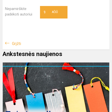
Nepamirškite
9
AČIŪ
padėkoti autoriui
Grįžti
Ankstesnės naujienos