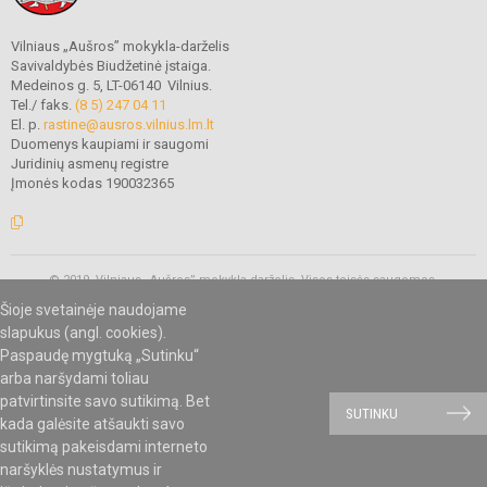
Vilniaus „Aušros” mokykla-darželis
Savivaldybės Biudžetinė įstaiga.
Medeinos g. 5, LT-06140 Vilnius.
Tel./ faks.
(8 5) 247 04 11
El. p.
rastine@ausros.vilnius.lm.lt
Duomenys kaupiami ir saugomi
Juridinių asmenų registre
Įmonės kodas 190032365
© 2019. Vilniaus „Aušros” mokykla-darželis. Visos teisės saugomos.
Kopijuoti turinį be raštiško mokyklos administracijos sutikimo griežtai
Šioje svetainėje naudojame
draudžiama.
slapukus (angl. cookies).
Paspaudę mygtuką „Sutinku“
arba naršydami toliau
Mes kuriame mokykloms
SVETAINESMOKYKLOMS.LT
patvirtinsite savo sutikimą. Bet
SUTINKU
kada galėsite atšaukti savo
sutikimą pakeisdami interneto
naršyklės nustatymus ir