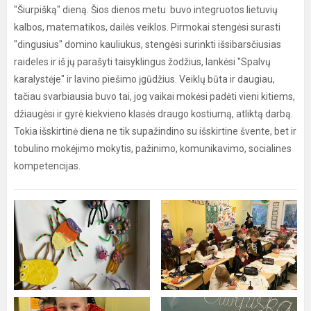
"Šiurpišką" dieną. Šios dienos metu buvo integruotos lietuvių
kalbos, matematikos, dailės veiklos. Pirmokai stengėsi surasti
"dingusius" domino kauliukus, stengėsi surinkti išsibarsčiusias
raideles ir iš jų parašyti taisyklingus žodžius, lankėsi "Spalvų
karalystėje" ir lavino piešimo įgūdžius. Veiklų būta ir daugiau,
tačiau svarbiausia buvo tai, jog vaikai mokėsi padėti vieni kitiems,
džiaugėsi ir gyrė kiekvieno klasės draugo kostiumą, atliktą darbą.
Tokia išskirtinė diena ne tik supažindino su išskirtine švente, bet ir
tobulino mokėjimo mokytis, pažinimo, komunikavimo, socialines
kompetencijas.