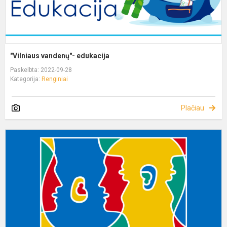
"Vilniaus vandenų"- edukacija
Paskelbta: 2022-09-28
Kategorija:
Renginiai
Plačiau