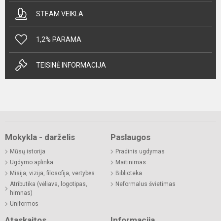
STEAM VEIKLA
1,2% PARAMA
TEISINĖ INFORMACIJA
Mokykla - darželis
Paslaugos
Mūsų istorija
Pradinis ugdymas
Ugdymo aplinka
Maitinimas
Misija, vizija, filosofija, vertybės
Biblioteka
Atributika (vėliava, logotipas,
Neformalus švietimas
himnas)
Uniformos
Ataskaitos
Informacija