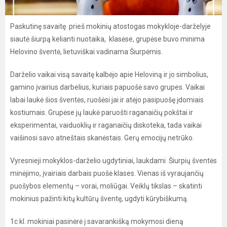
Paskutinę savaitę prieš mokinių atostogas mokykloje-darželyje
siautė šiurpą kelianti nuotaika, klasėse, grupėse buvo minima
Helovino šventė, lietuviškai vadinama Šiurpėmis.
Darželio vaikai visą savaitę kalbėjo apie Heloviną ir jo simbolius,
gamino įvairius darbelius, kuriais papuošė savo grupes. Vaikai
labai laukė šios šventės, ruošėsi jai ir atėjo pasipuošę įdomiais
kostiumais. Grupėse jų laukė paruošti raganaičių pokštai ir
eksperimentai, vaiduoklių ir raganaičių diskoteka, tada vaikai
vaišinosi savo atneštais skanėstais. Gerų emocijų netrūko.
Vyresnieji mokyklos-darželio ugdytiniai, laukdami Šiurpių šventės
minėjimo, įvairiais darbais puošė klases. Vienas iš vyraujančių
puošybos elementų – vorai, moliūgai. Veiklų tikslas – skatinti
mokinius pažinti kitų kultūrų šventę, ugdyti kūrybiškumą.
1c kl. mokiniai pasinėrė į savarankišką mokymosi dieną