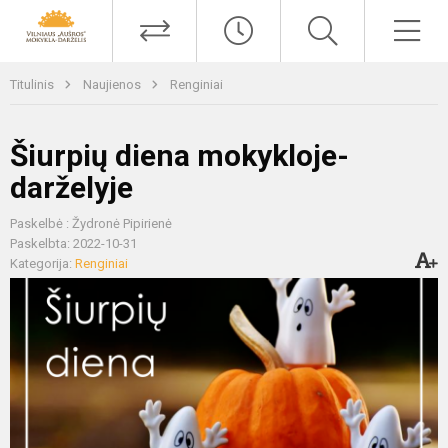
Titulinis
Naujienos
Renginiai
Šiurpių diena mokykloje-
darželyje
Paskelbė : Žydronė Pipirienė
Paskelbta: 2022-10-31
Kategorija:
Renginiai