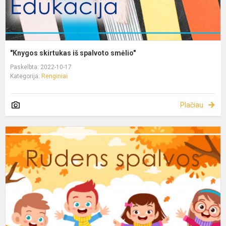
"Knygos skirtukas iš spalvoto smėlio"
Paskelbta: 2022-10-17
Kategorija:
Renginiai
Plačiau