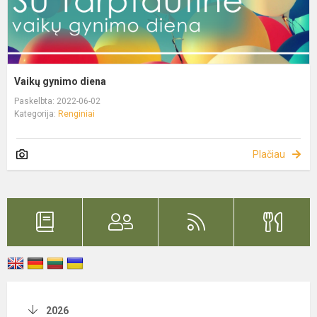
Vaikų gynimo diena
Paskelbta: 2022-06-02
Kategorija:
Renginiai
Plačiau
2026