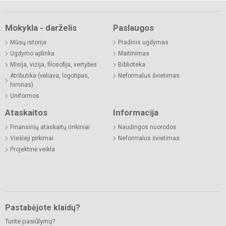
Mokykla - darželis
Paslaugos
Mūsų istorija
Pradinis ugdymas
Ugdymo aplinka
Maitinimas
Misija, vizija, filosofija, vertybės
Biblioteka
Atributika (vėliava, logotipas,
Neformalus švietimas
himnas)
Uniformos
Ataskaitos
Informacija
Finansinių ataskaitų rinkiniai
Naudingos nuorodos
Viešieji pirkimai
Neformalus švietimas
Projektinė veikla
Pastabėjote klaidų?
Turite pasiūlymų?