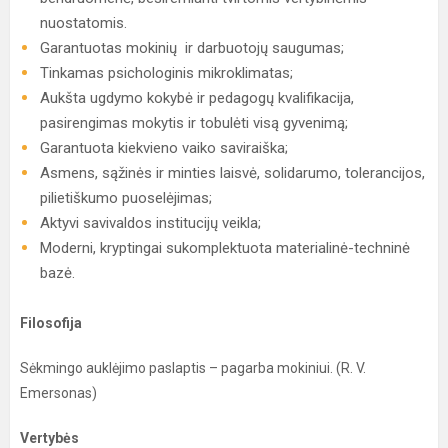
nuostatomis.
Garantuotas mokinių ir darbuotojų saugumas;
Tinkamas psichologinis mikroklimatas;
Aukšta ugdymo kokybė ir pedagogų kvalifikacija,
pasirengimas mokytis ir tobulėti visą gyvenimą;
Garantuota kiekvieno vaiko saviraiška;
Asmens, sąžinės ir minties laisvė, solidarumo, tolerancijos,
pilietiškumo puoselėjimas;
Aktyvi savivaldos institucijų veikla;
Moderni, kryptingai sukomplektuota materialinė-techninė
bazė.
Filosofija
Sėkmingo auklėjimo paslaptis – pagarba mokiniui. (R. V.
Emersonas)
Vertybės