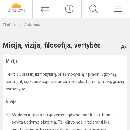
Titulinis
Apie mus
Misija, vizija, filosofija, vertybės
Misija
Teikti šiuolaikinį ikimokyklinį, priešmokyklinį ir pradinį ugdymą,
sudarantį sąlygas visapusiškai kurti nepakartojamą, laisvą, gražią
asmenybę.
Vizija
Moderni ir atvira naujovėms ugdymo institucija, turinti
savitą ugdymo sistemą. Tai kūrybinga ir tolerantiška
bendruomenė, besiremianti tvirtomis vertybinėmis