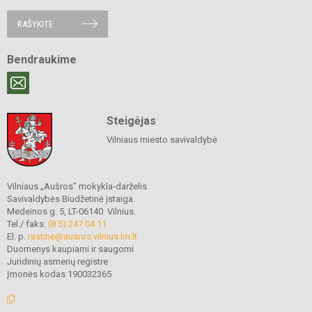
RAŠYKITE
Bendraukime
Steigėjas
Vilniaus miesto savivaldybė
Vilniaus „Aušros” mokykla-darželis
Savivaldybės Biudžetinė įstaiga.
Medeinos g. 5, LT-06140 Vilnius.
Tel./ faks.
(8 5) 247 04 11
El. p.
rastine@ausros.vilnius.lm.lt
Duomenys kaupiami ir saugomi
Juridinių asmenų registre
Įmonės kodas 190032365