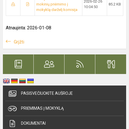
2026-02-26
mokinių priėmimo į
85.2 KB
10:04:50
mokyklą-darželį komisija
Atnaujinta: 2026-01-08
Grįžti
PASISVEČIUOKITE AUŠROJE
PRIĖMIMAS Į MOKYKLĄ
DOKUMENTAI