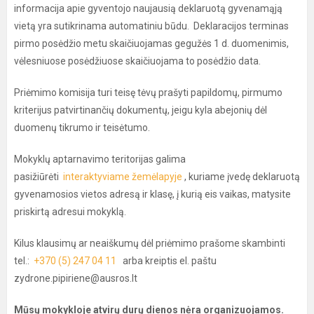
informacija apie gyventojo naujausią deklaruotą gyvenamąją
vietą yra sutikrinama automatiniu būdu. Deklaracijos terminas
pirmo posėdžio metu skaičiuojamas gegužės 1 d. duomenimis,
vėlesniuose posėdžiuose skaičiuojama to posėdžio data.
Priėmimo komisija turi teisę tėvų prašyti papildomų, pirmumo
kriterijus patvirtinančių dokumentų, jeigu kyla abejonių dėl
duomenų tikrumo ir teisėtumo.
Mokyklų aptarnavimo teritorijas galima
pasižiūrėti
interaktyviame žemėlapyje
, kuriame įvedę deklaruotą
gyvenamosios vietos adresą ir klasę, į kurią eis vaikas, matysite
priskirtą adresui mokyklą.
Kilus klausimų ar neaiškumų dėl priėmimo prašome skambinti
tel.:
+370 (5) 247 04 11
arba kreiptis el. paštu
zydrone.pipiriene@ausros.lt
Mūsų mokykloje atvirų durų dienos nėra organizuojamos.