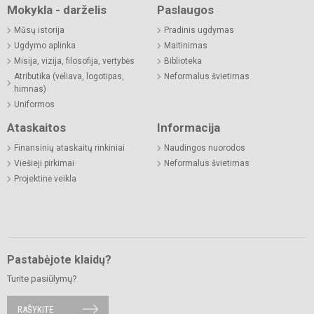
Mokykla - darželis
Paslaugos
Mūsų istorija
Pradinis ugdymas
Ugdymo aplinka
Maitinimas
Misija, vizija, filosofija, vertybės
Biblioteka
Atributika (vėliava, logotipas,
Neformalus švietimas
himnas)
Uniformos
Ataskaitos
Informacija
Finansinių ataskaitų rinkiniai
Naudingos nuorodos
Viešieji pirkimai
Neformalus švietimas
Projektinė veikla
Pastabėjote klaidų?
Turite pasiūlymų?
RAŠYKITE