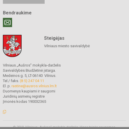
Bendraukime
Steigėjas
Vilniaus miesto savivaldybė
Vilniaus „Aušros” mokykla-darželis
Savivaldybės Biudžetinė įstaiga.
Medeinos g. 5, LT-06140 Vilnius.
Tel./ faks.
(8 5) 247 04 11
El. p.
rastine@ausros.vilnius.lm.lt
Duomenys kaupiami ir saugomi
Juridinių asmenų registre
Įmonės kodas 190032365
© 2019. Vilniaus „Aušros” mokykla-darželis. Visos teisės saugomos.