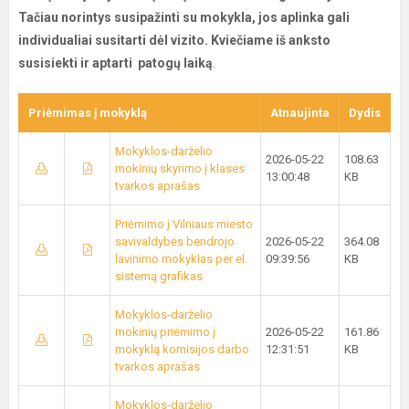
Tačiau norintys susipažinti su mokykla, jos aplinka gali
individualiai susitarti dėl vizito. Kviečiame iš anksto
susisiekti ir aptarti patogų laiką
.
Priėmimas į mokyklą
Atnaujinta
Dydis
Mokyklos-darželio
2026-05-22
108.63
mokinių skyrimo į klases
13:00:48
KB
tvarkos aprašas
Priėmimo į Vilniaus miesto
savivaldybės bendrojo
2026-05-22
364.08
lavinimo mokyklas per el.
09:39:56
KB
sistemą grafikas
Mokyklos-darželio
mokinių priėmimo į
2026-05-22
161.86
mokyklą komisijos darbo
12:31:51
KB
tvarkos aprašas
Mokyklos-darželio