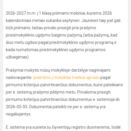
2026-2027 m.m. į 1 klasę priimami mokiniai, kuriems 2026
kalendoriniais metais sukanka septyneri. Jaunesni taip pat gali
būti priimami, tačiau privalo prisegti prie prašymo
priešmokyklinio ugdymo baigimo pažymą (arba pažymą, kad
šiuo metu ugdosi pagal priešmokyklinio ugdymo programą ir
kada numatomas priešmokyklinio ugdymo programos
užbaigimas)
Prašymai mokytis mūsų mokykloje-darželyje nagrinėjami
vadovaujantis
priėmimo į mokyklas tvarkos aprašu
pagal
pirmumo kriterijus patvirtinančius dokumentus, kurie pateikiami
per e. sistemą prašymo pildymo metu. Privaloma prisegti
pirmumo kriterijus patvirtinančius dokumentus e. sistemoje iki
2026-05-05. Dokumentai pateikti ne per e. sistemą yra
negaliojantys.
E. sistema yra susieta su Gyventojų registro duomenimis, todėl