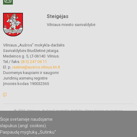
Steigėjas
Vilniaus miesto savivaldybė
Vilniaus „Aušros” mokykla-darželis
Savivaldybės Biudžetinė įstaiga.
Medeinos g. 5, LT-06140 Vilnius.
Tel./ faks.
(8 5) 247 04 11
El. p.
rastine@ausros.vilnius.lm.lt
Duomenys kaupiami ir saugomi
Juridinių asmenų registre
Įmonės kodas 190032365
© 2019. Vilniaus „Aušros” mokykla-darželis. Visos teisės saugomos.
Kopijuoti turinį be raštiško mokyklos administracijos sutikimo griežtai
Šioje svetainėje naudojame
draudžiama.
slapukus (angl. cookies).
Paspaudę mygtuką „Sutinku“