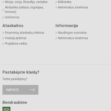
Misija, vizija, filosofija, vertybės
Biblioteka
Atributika (vėliava, logotipas,
Neformalus švietimas
himnas)
Uniformos
Ataskaitos
Informacija
Finansinių ataskaitų rinkiniai
Naudingos nuorodos
Viešieji pirkimai
Neformalus švietimas
Projektinė veikla
Pastabėjote klaidų?
Turite pasiūlymų?
RAŠYKITE
Bendraukime