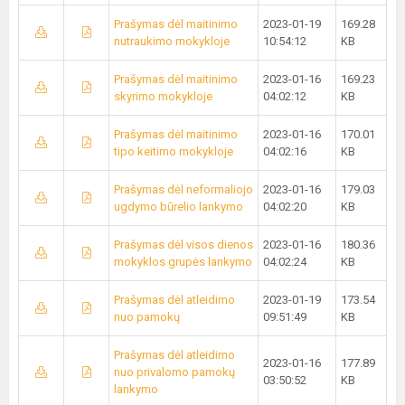
Prašymas dėl maitinimo
2023-01-19
169.28
nutraukimo mokykloje
10:54:12
KB
Prašymas dėl maitinimo
2023-01-16
169.23
skyrimo mokykloje
04:02:12
KB
Prašymas dėl maitinimo
2023-01-16
170.01
tipo keitimo mokykloje
04:02:16
KB
Prašymas dėl neformaliojo
2023-01-16
179.03
ugdymo būrelio lankymo
04:02:20
KB
Prašymas dėl visos dienos
2023-01-16
180.36
mokyklos grupės lankymo
04:02:24
KB
Prašymas dėl atleidimo
2023-01-19
173.54
nuo pamokų
09:51:49
KB
Prašymas dėl atleidimo
2023-01-16
177.89
nuo privalomo pamokų
03:50:52
KB
lankymo