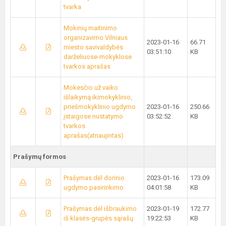
tvarka
Mokinių maitinimo
organizavimo Vilniaus
2023-01-16
66.71
miesto savivaldybės
03:51:10
KB
darželiuose-mokyklose
tvarkos aprašas
Mokesčio už vaiko
išlaikymą ikimokyklinio,
priešmokyklinio ugdymo
2023-01-16
250.66
įstaigose nustatymo
03:52:52
KB
tvarkos
aprašas(atnaujintas)
Prašymų formos
Prašymas dėl dorinio
2023-01-16
173.09
ugdymo pasirinkimo
04:01:58
KB
Prašymas dėl išbraukimo
2023-01-19
172.77
iš klasės-grupės sąrašų
19:22:53
KB