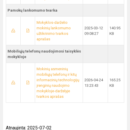
Pamokų lankomumo tvarka
Mokyklos-darželio
mokinių lankomumo
2025-03-12
140.95
užtikrinimo tvarkos
09:08:27
KB
aprašas
Mobiliųjų telefonų naudojimosi taisyklės
mokykloje
Mokinių asmeninių
mobiliųjų telefonų ir kitų
informacinių technologijų
2026-04-24
165.25
įrenginių naudojimo
13:23:43
KB
mokykloje-darželyje
tvarkos aprašas
Atnaujinta: 2025-07-02