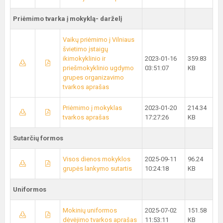
Priėmimo tvarka į mokyklą- darželį
Vaikų priėmimo į Vilniaus
švietimo įstaigų
ikimokyklinio ir
2023-01-16
359.83
priešmokyklinio ugdymo
03:51:07
KB
grupes organizavimo
tvarkos aprašas
Priėmimo į mokyklas
2023-01-20
214.34
tvarkos aprašas
17:27:26
KB
Sutarčių formos
Visos dienos mokyklos
2025-09-11
96.24
grupės lankymo sutartis
10:24:18
KB
Uniformos
Mokinių uniformos
2025-07-02
151.58
dėvėjimo tvarkos aprašas
11:53:11
KB