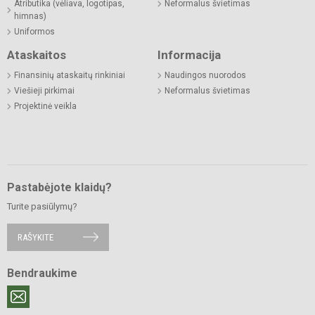
Atributika (vėliava, logotipas,
Neformalus švietimas
himnas)
Uniformos
Ataskaitos
Informacija
Finansinių ataskaitų rinkiniai
Naudingos nuorodos
Viešieji pirkimai
Neformalus švietimas
Projektinė veikla
Pastabėjote klaidų?
Turite pasiūlymų?
RAŠYKITE
Bendraukime