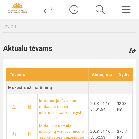
Titulinis
Aktualu tėvams
Tėvams
Atnaujinta
Dydis
Mokestis už maitinimą
Informacija tėveliams
2023-01-16
12.33
mokantiems per
04:01:54
KB
internetinę bankininkystę
Mokesčio už vaiko
išlaikymą Vilniaus miesto
2023-01-16
270.7
savivaldybės darželiuose
03:50:59
KB