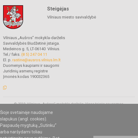
Steigėjas
Vilniaus miesto savivaldybė
Vilniaus „Aušros” mokykla-darželis
Savivaldybės Biudžetinė įstaiga.
Medeinos g. 5, LT-06140 Vilnius.
Tel./ faks.
(8 5) 247 04 11
El. p.
rastine@ausros.vilnius.lm.lt
Duomenys kaupiami ir saugomi
Juridinių asmenų registre
Įmonės kodas 190032365
© 2019. Vilniaus „Aušros” mokykla-darželis. Visos teisės saugomos.
Kopijuoti turinį be raštiško mokyklos administracijos sutikimo griežtai
Šioje svetainėje naudojame
draudžiama.
slapukus (angl. cookies).
Paspaudę mygtuką „Sutinku“
arba naršydami toliau
Mes kuriame mokykloms
SVETAINESMOKYKLOMS.LT