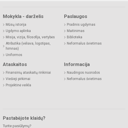
Mokykla - darželis
Paslaugos
Mūsų istorija
Pradinis ugdymas
Ugdymo aplinka
Maitinimas
Misija, vizija, filosofija, vertybės
Biblioteka
Atributika (vėliava, logotipas,
Neformalus švietimas
himnas)
Uniformos
Ataskaitos
Informacija
Finansinių ataskaitų rinkiniai
Naudingos nuorodos
Viešieji pirkimai
Neformalus švietimas
Projektinė veikla
Pastabėjote klaidų?
Turite pasiūlymų?