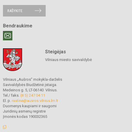
RAŠYKITE
Bendraukime
Steigėjas
Vilniaus miesto savivaldybė
Vilniaus „Aušros” mokykla-darželis
Savivaldybės Biudžetinė įstaiga.
Medeinos g. 5, LT-06140 Vilnius.
Tel./ faks.
(8 5) 247 04 11
El. p.
rastine@ausros.vilnius.lm.lt
Duomenys kaupiami ir saugomi
Juridinių asmenų registre
Įmonės kodas 190032365