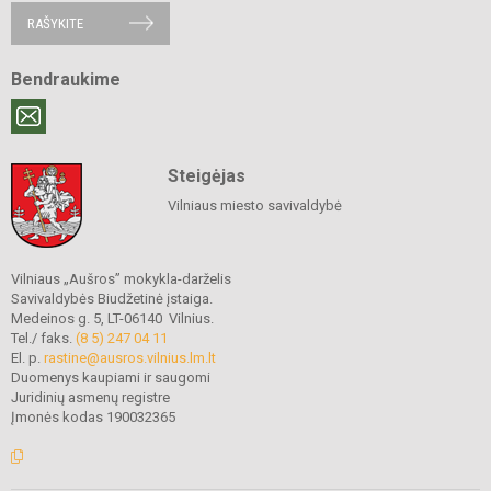
RAŠYKITE
Bendraukime
Steigėjas
Vilniaus miesto savivaldybė
Vilniaus „Aušros” mokykla-darželis
Savivaldybės Biudžetinė įstaiga.
Medeinos g. 5, LT-06140 Vilnius.
Tel./ faks.
(8 5) 247 04 11
El. p.
rastine@ausros.vilnius.lm.lt
Duomenys kaupiami ir saugomi
Juridinių asmenų registre
Įmonės kodas 190032365