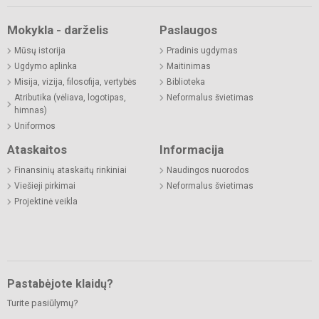
Mokykla - darželis
Paslaugos
Mūsų istorija
Pradinis ugdymas
Ugdymo aplinka
Maitinimas
Misija, vizija, filosofija, vertybės
Biblioteka
Atributika (vėliava, logotipas,
Neformalus švietimas
himnas)
Uniformos
Ataskaitos
Informacija
Finansinių ataskaitų rinkiniai
Naudingos nuorodos
Viešieji pirkimai
Neformalus švietimas
Projektinė veikla
Pastabėjote klaidų?
Turite pasiūlymų?