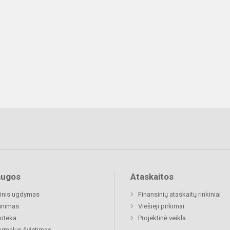
augos
Ataskaitos
inis ugdymas
Finansinių ataskaitų rinkiniai
inimas
Viešieji pirkimai
ioteka
Projektinė veikla
rmalus švietimas