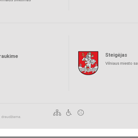
Steigėjas
raukime
Vilniaus miesto sa
ai draudžiama.