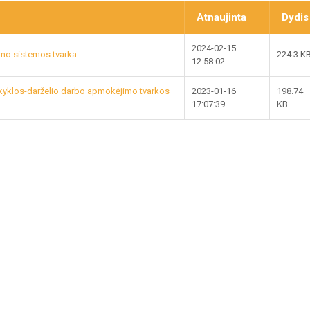
Atnaujinta
Dydis
2024-02-15
mo sistemos tvarka
224.3 K
12:58:02
kyklos-darželio darbo apmokėjimo tvarkos
2023-01-16
198.74
17:07:39
KB