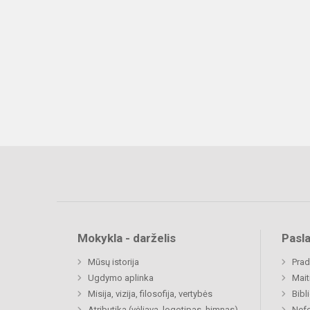
Mokykla - darželis
Pasl
Mūsų istorija
Prad
Ugdymo aplinka
Mait
Misija, vizija, filosofija, vertybės
Bibl
Atributika (vėliava, logotipas, himnas)
Nefo