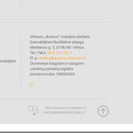
Vilniaus „Aušros” mokykla-darželis
Savivaldybės Biudžetinė įstaiga.
Medeinos g. 5, LT-06140 Vilnius.
Tel./ faks.
(8 5) 247 04 11
El. p.
rastine@ausros.vilnius.lm.lt
vivaldybė
Duomenys kaupiami ir saugomi
Juridinių asmenų registre
Įmonės kodas 190032365
Mes kuriame mokykloms
SVETAINESMOKYKLOMS.LT