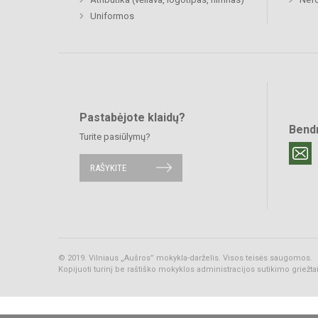
Uniformos
Pastabėjote klaidų?
Bend
Turite pasiūlymų?
RAŠYKITE
© 2019. Vilniaus „Aušros” mokykla-darželis. Visos teisės saugomos.
Kopijuoti turinį be raštiško mokyklos administracijos sutikimo griežt