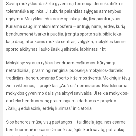
Savitą mokyklos-darželio gyvenimą formuoja demokratiška ir
tolerantiška aplinka. Ji sukuria palankias sąlygas asmenybės
ugdymui. Mokyklos edukacinė aplinka jauki, įkvepianti ir įvairi.
Kuriama saugi ir maloni atmosfera – antrųjų namų erdvė, kurią
bendruomenė tvarko ir puošia. Įrengta sporto salė, biblioteka-
kaip daugiafunkcinis mokslo centras, valgykla, mokyklos kieme
sporto aikštynas, lauko šaškių aikštelė, labirintas ir kt.
Mokykloje vyrauja ryškus bendruomeniškumas. Kūrybingi,
netradiciniai, prasmingi renginiai puoselėja mokyklos-darželio
tradicijas- bendruomenės Sporto ir šeimos šventė, Mokinių ir tėvų
žinių viktorinos, projektas „Aušros“ nominacijos. Neatskiriama
mokyklos gyvenimo dalis yra aktyvi savivalda. Ji telkia mokyklos-
darželio bendruomenę prasmingiems darbams – projekto
„Žaliųjų edukacinių erdvių kūrimas“ iniciatoriai.
Šios bendros mūsų visų pastangos – tai didelė jėga, nes esame
bendruomenė ir esame žmonės pajėgūs kurti savitą, patraukią