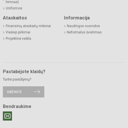
himnas)
Uniformos
Ataskaitos
Informacija
Finansinių ataskaitų rinkiniai
Naudingos nuorodos
Viešieji pirkimai
Neformalus švietimas
Projektinė veikla
Pastabėjote klaidų?
Turite pasiūlymų?
RAŠYKITE
Bendraukime