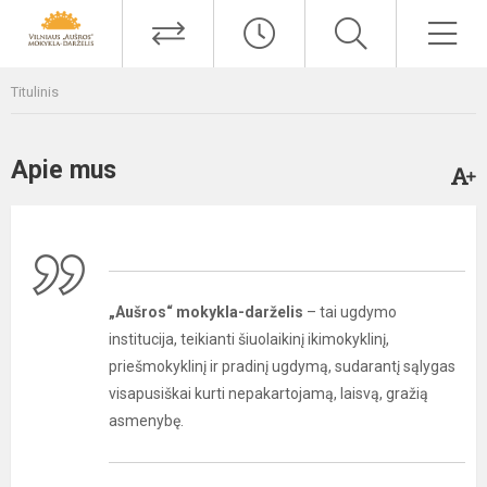
Titulinis
Apie mus
„Aušros“ mokykla-darželis
– tai ugdymo
institucija, teikianti šiuolaikinį ikimokyklinį,
priešmokyklinį ir pradinį ugdymą, sudarantį sąlygas
visapusiškai kurti nepakartojamą, laisvą, gražią
asmenybę.