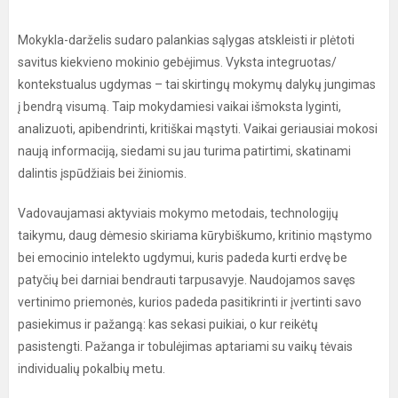
Mokykla-darželis sudaro palankias sąlygas atskleisti ir plėtoti
savitus kiekvieno mokinio gebėjimus. Vyksta integruotas/
kontekstualus ugdymas – tai skirtingų mokymų dalykų jungimas
į bendrą visumą. Taip mokydamiesi vaikai išmoksta lyginti,
analizuoti, apibendrinti, kritiškai mąstyti. Vaikai geriausiai mokosi
naują informaciją, siedami su jau turima patirtimi, skatinami
dalintis įspūdžiais bei žiniomis.
Vadovaujamasi aktyviais mokymo metodais, technologijų
taikymu, daug dėmesio skiriama kūrybiškumo, kritinio mąstymo
bei emocinio intelekto ugdymui, kuris padeda kurti erdvę be
patyčių bei darniai bendrauti tarpusavyje. Naudojamos savęs
vertinimo priemonės, kurios padeda pasitikrinti ir įvertinti savo
pasiekimus ir pažangą: kas sekasi puikiai, o kur reikėtų
pasistengti. Pažanga ir tobulėjimas aptariami su vaikų tėvais
individualių pokalbių metu.