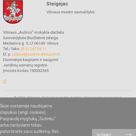
Steigėjas
Vilniaus miesto savivaldybė
Vilniaus „Aušros” mokykla-darželis
Savivaldybės Biudžetinė įstaiga.
Medeinos g. 5, LT-06140 Vilnius.
Tel./ faks.
(8 5) 247 04 11
El. p.
rastine@ausros.vilnius.lm.lt
Duomenys kaupiami ir saugomi
Juridinių asmenų registre
Įmonės kodas 190032365
© 2019. Vilniaus „Aušros” mokykla-darželis. Visos teisės saugomos.
Kopijuoti turinį be raštiško mokyklos administracijos sutikimo griežtai
Šioje svetainėje naudojame
draudžiama.
slapukus (angl. cookies).
Paspaudę mygtuką „Sutinku“
arba naršydami toliau
Mes kuriame mokykloms
SVETAINESMOKYKLOMS.LT
patvirtinsite savo sutikimą. Bet
SUTINKU