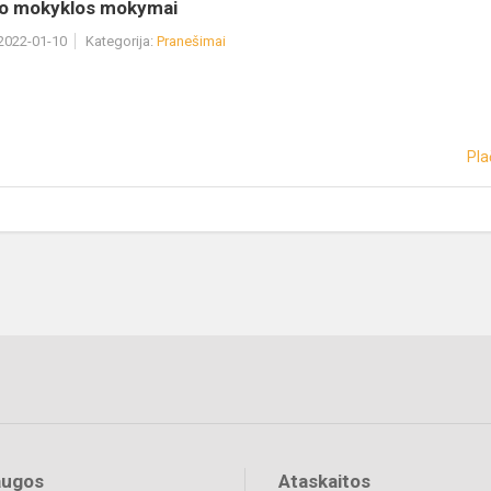
o mokyklos mokymai
 2022-01-10
Kategorija:
Pranešimai
Pla
augos
Ataskaitos