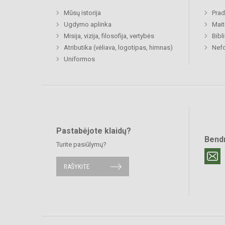
Mūsų istorija
Prad
Ugdymo aplinka
Mait
Misija, vizija, filosofija, vertybės
Bibl
Atributika (vėliava, logotipas, himnas)
Nefo
Uniformos
Pastabėjote klaidų?
Bend
Turite pasiūlymų?
RAŠYKITE