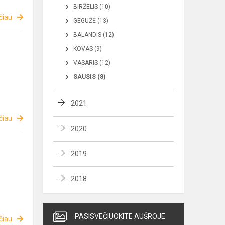
BIRŽELIS (10)
čiau
GEGUŽĖ (13)
BALANDIS (12)
KOVAS (9)
VASARIS (12)
SAUSIS (8)
2021
čiau
2020
2019
2018
PASISVEČIUOKITE AUŠROJE
čiau