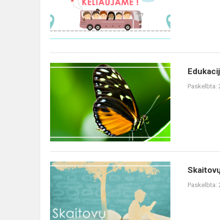
Edukaci
Paskelbta:
Skaitovų
Paskelbta: