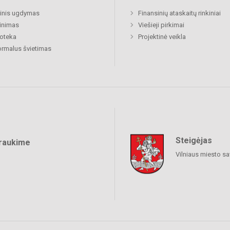
inis ugdymas
Finansinių ataskaitų rinkiniai
inimas
Viešieji pirkimai
ioteka
Projektinė veikla
rmalus švietimas
Steigėjas
raukime
Vilniaus miesto sa