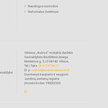
Naudingos nuorodos
Neformalus švietimas
Vilniaus „Aušros” mokykla-darželis
Savivaldybės Biudžetinė įstaiga.
Medeinos g. 5, LT-06140 Vilnius.
Tel./ faks.
(8 5) 247 04 11
El. p.
rastine@ausros.vilnius.lm.lt
vivaldybė
Duomenys kaupiami ir saugomi
Juridinių asmenų registre
Įmonės kodas 190032365