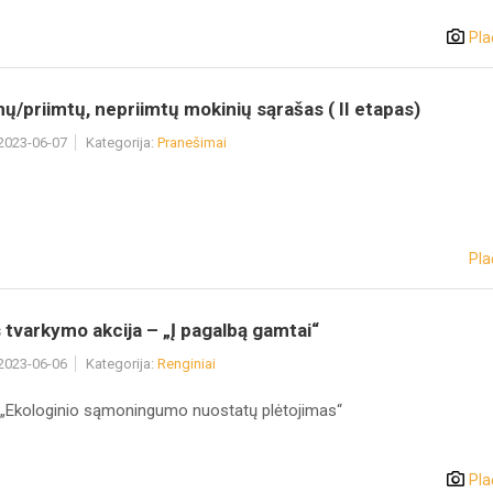
Pla
ų/priimtų, nepriimtų mokinių sąrašas ( II etapas)
 2023-06-07
Kategorija:
Pranešimai
Pla
 tvarkymo akcija – „Į pagalbą gamtai“
 2023-06-06
Kategorija:
Renginiai
 „Ekologinio sąmoningumo nuostatų plėtojimas“
Pla