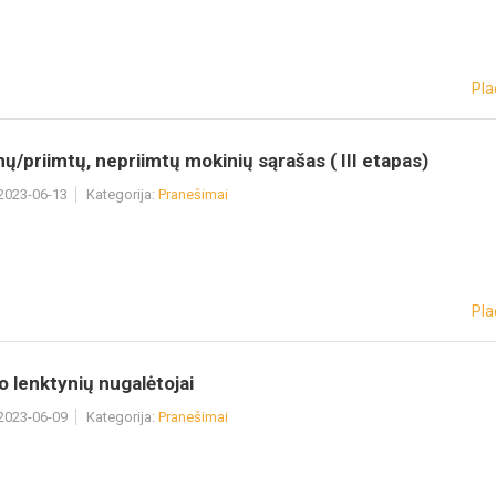
Pla
ų/priimtų, nepriimtų mokinių sąrašas ( III etapas)
 2023-06-13
Kategorija:
Pranešimai
Pla
 lenktynių nugalėtojai
 2023-06-09
Kategorija:
Pranešimai