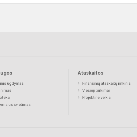
augos
Ataskaitos
inis ugdymas
Finansinių ataskaitų rinkiniai
inimas
Viešieji pirkimai
ioteka
Projektinė veikla
rmalus švietimas