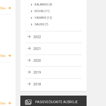
BALANDIS (4)
čiau
KOVAS (11)
VASARIS (12)
SAUSIS (7)
2022
2021
čiau
2020
2019
2018
PASISVEČIUOKITE AUŠROJE
čiau