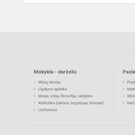
Mokykla - darželis
Pasl
Mūsų istorija
Prad
Ugdymo aplinka
Mait
Misija, vizija, filosofija, vertybės
Bibl
Atributika (vėliava, logotipas, himnas)
Nefo
Uniformos