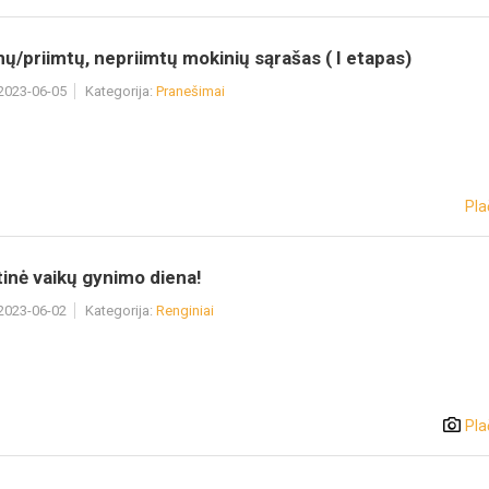
ų/priimtų, nepriimtų mokinių sąrašas ( I etapas)
 2023-06-05
Kategorija:
Pranešimai
Pla
inė vaikų gynimo diena!
 2023-06-02
Kategorija:
Renginiai
Pla