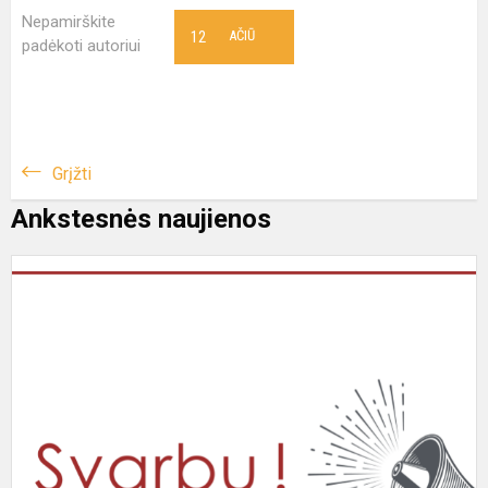
Nepamirškite
12
AČIŪ
padėkoti autoriui
Grįžti
Ankstesnės naujienos