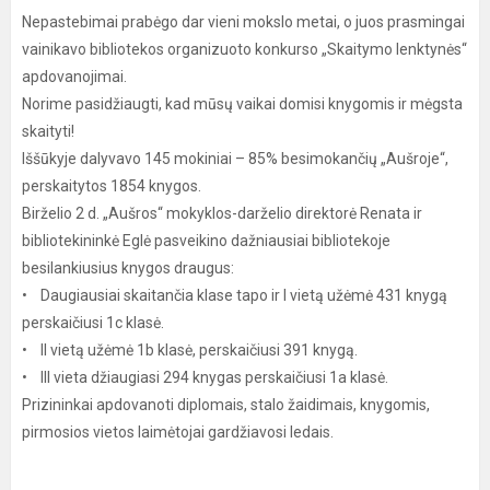
Nepastebimai prabėgo dar vieni mokslo metai, o juos prasmingai
vainikavo bibliotekos organizuoto konkurso „Skaitymo lenktynės“
apdovanojimai.
Norime pasidžiaugti, kad mūsų vaikai domisi knygomis ir mėgsta
skaityti!
Iššūkyje dalyvavo 145 mokiniai – 85% besimokančių „Aušroje“,
perskaitytos 1854 knygos.
Birželio 2 d. „Aušros“ mokyklos-darželio direktorė Renata ir
bibliotekininkė Eglė pasveikino dažniausiai bibliotekoje
besilankiusius knygos draugus:
• Daugiausiai skaitančia klase tapo ir I vietą užėmė 431 knygą
perskaičiusi 1c klasė.
• II vietą užėmė 1b klasė, perskaičiusi 391 knygą.
• III vieta džiaugiasi 294 knygas perskaičiusi 1a klasė.
Prizininkai apdovanoti diplomais, stalo žaidimais, knygomis,
pirmosios vietos laimėtojai gardžiavosi ledais.