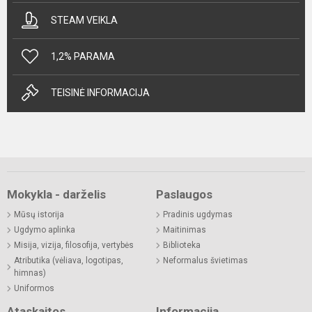
STEAM VEIKLA
1,2% PARAMA
TEISINĖ INFORMACIJA
Mokykla - darželis
Paslaugos
Mūsų istorija
Pradinis ugdymas
Ugdymo aplinka
Maitinimas
Misija, vizija, filosofija, vertybės
Biblioteka
Atributika (vėliava, logotipas,
Neformalus švietimas
himnas)
Uniformos
Ataskaitos
Informacija