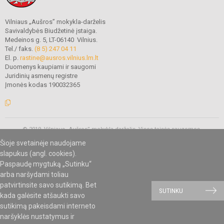
Vilniaus „Aušros” mokykla-darželis
Savivaldybės Biudžetinė įstaiga.
Medeinos g. 5, LT-06140 Vilnius.
Tel./ faks.
(8 5) 247 04 11
El. p.
rastine@ausros.vilnius.lm.lt
Duomenys kaupiami ir saugomi
Juridinių asmenų registre
Įmonės kodas 190032365
© 2019. Vilniaus „Aušros” mokykla-darželis. Visos teisės saugomos.
Kopijuoti turinį be raštiško mokyklos administracijos sutikimo griežtai
Šioje svetainėje naudojame
draudžiama.
slapukus (angl. cookies).
Paspaudę mygtuką „Sutinku“
arba naršydami toliau
Mes kuriame mokykloms
SVETAINESMOKYKLOMS.LT
patvirtinsite savo sutikimą. Bet
SUTINKU
kada galėsite atšaukti savo
sutikimą pakeisdami interneto
naršyklės nustatymus ir