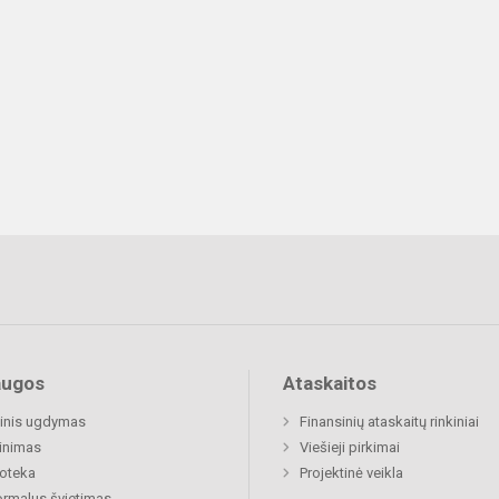
augos
Ataskaitos
inis ugdymas
Finansinių ataskaitų rinkiniai
inimas
Viešieji pirkimai
ioteka
Projektinė veikla
rmalus švietimas