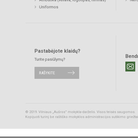
Uniformos
Pastabėjote klaidų?
Bend
Turite pasiūlymų?
RAŠYKITE
© 2019. Vilniaus „Aušros” mokykla-darželis. Visos teisės saugomos.
Kopijuoti turinį be raštiško mokyklos administracijos sutikimo griežt