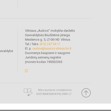
Vilniaus „Aušros” mokykla-darželis
Savivaldybės Biudžetinė įstaiga.
Medeinos g. 5, LT-06140 Vilnius.
Tel./ faks.
(8 5) 247 04 11
El. p.
rastine@ausros.vilnius.lm.lt
vivaldybė
Duomenys kaupiami ir saugomi
Juridinių asmenų registre
Įmonės kodas 190032365
Mes kuriame mokykloms
SVETAINESMOKYKLOMS.LT