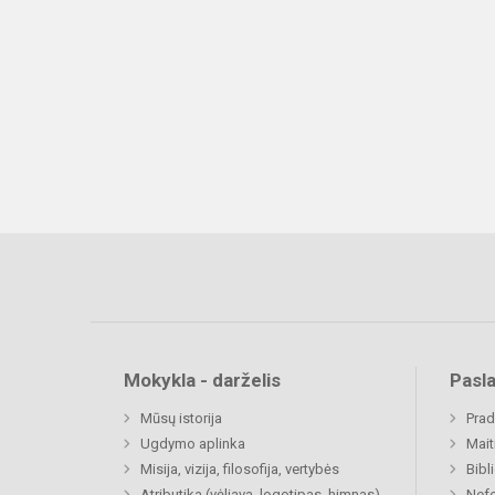
Mokykla - darželis
Pasl
Mūsų istorija
Prad
Ugdymo aplinka
Mait
Misija, vizija, filosofija, vertybės
Bibl
Atributika (vėliava, logotipas, himnas)
Nefo