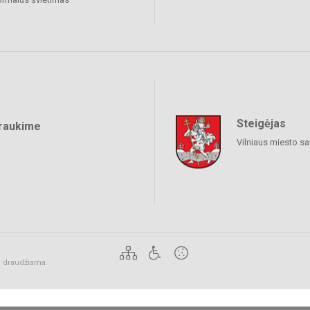
Steigėjas
raukime
Vilniaus miesto sa
ai draudžiama.