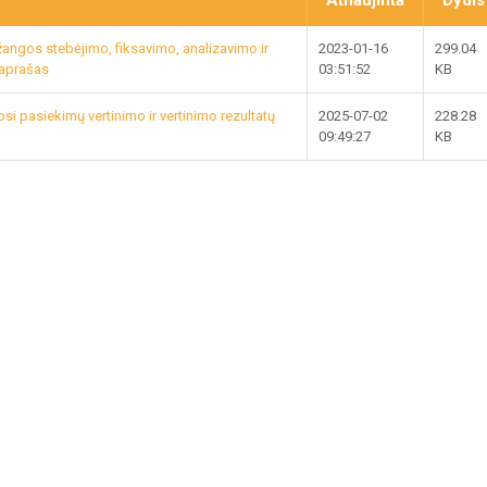
Atnaujinta
Dydis
žangos stebėjimo, fiksavimo, analizavimo ir
2023-01-16
299.04
 aprašas
03:51:52
KB
 pasiekimų vertinimo ir vertinimo rezultatų
2025-07-02
228.28
09:49:27
KB