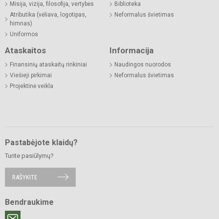
Misija, vizija, filosofija, vertybės
Biblioteka
Atributika (vėliava, logotipas,
Neformalus švietimas
himnas)
Uniformos
Ataskaitos
Informacija
Finansinių ataskaitų rinkiniai
Naudingos nuorodos
Viešieji pirkimai
Neformalus švietimas
Projektinė veikla
Pastabėjote klaidų?
Turite pasiūlymų?
RAŠYKITE
Bendraukime