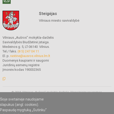
Steigėjas
Vilniaus miesto savivaldybė
Vilniaus „Aušros” mokykla-darželis
Savivaldybės Biudžetinė įstaiga.
Medeinos g. 5, LT-06140 Vilnius.
Tel./ faks.
(8 5) 247 04 11
El. p.
rastine@ausros.vilnius.lm.lt
Duomenys kaupiami ir saugomi
Juridinių asmenų registre
Įmonės kodas 190032365
© 2019. Vilniaus „Aušros” mokykla-darželis. Visos teisės saugomos.
Kopijuoti turinį be raštiško mokyklos administracijos sutikimo griežtai
Šioje svetainėje naudojame
draudžiama.
slapukus (angl. cookies).
Paspaudę mygtuką „Sutinku“