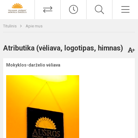
Titulinis
Apie mus
Atributika (vėliava, logotipas, himnas)
Mokyklos-darželio vėliava