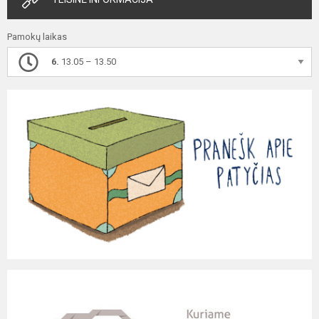
Pamokų laikas
6.
13.05 – 13.50