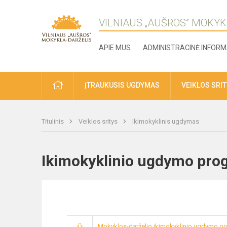
VILNIAUS „AUŠROS” MOKYK
APIE MUS
ADMINISTRACINĖ INFORM
ĮTRAUKUSIS UGDYMAS
VEIKLOS SRI
Titulinis
Veiklos sritys
Ikimokyklinis ugdymas
Ikimokyklinio ugdymo pro
Mokyklos-darželio ikimokyklinio ugdymo p