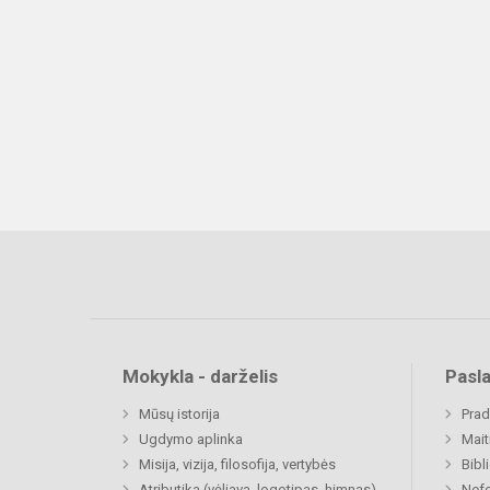
Mokykla - darželis
Pasl
Mūsų istorija
Prad
Ugdymo aplinka
Mait
Misija, vizija, filosofija, vertybės
Bibl
Atributika (vėliava, logotipas, himnas)
Nefo