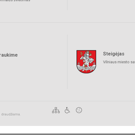
Steigėjas
raukime
Vilniaus miesto sa
ai draudžiama.