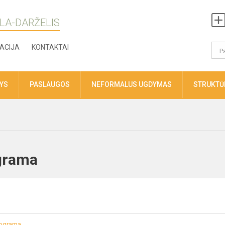
LA-DARŽELIS
ACIJA
KONTAKTAI
TYS
PASLAUGOS
NEFORMALUS UGDYMAS
STRUKTŪR
grama
rograma