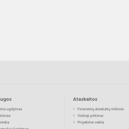
augos
Ataskaitos
inis ugdymas
Finansinių ataskaitų rinkiniai
inimas
Viešieji pirkimai
ioteka
Projektinė veikla
rmalus švietimas