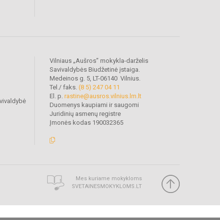
Vilniaus „Aušros” mokykla-darželis
Savivaldybės Biudžetinė įstaiga.
Medeinos g. 5, LT-06140 Vilnius.
Tel./ faks.
(8 5) 247 04 11
El. p.
rastine@ausros.vilnius.lm.lt
vivaldybė
Duomenys kaupiami ir saugomi
Juridinių asmenų registre
Įmonės kodas 190032365
Mes kuriame mokykloms
SVETAINESMOKYKLOMS.LT