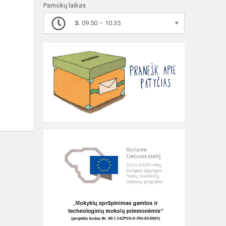
Pamokų laikas
3.
09.50 – 10.35