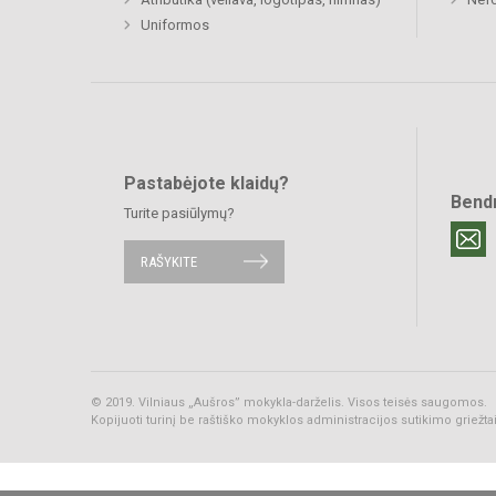
Uniformos
Pastabėjote klaidų?
Bend
Turite pasiūlymų?
RAŠYKITE
© 2019. Vilniaus „Aušros” mokykla-darželis. Visos teisės saugomos.
Kopijuoti turinį be raštiško mokyklos administracijos sutikimo griežt