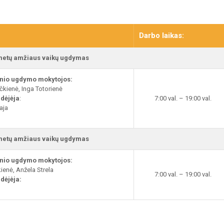
Darbo laikas
:
metų amžiaus vaikų ugdymas
nio ugdymo mokytojos:
čkienė, Inga Totorienė
adėjėja
:
7:00 val. – 19:00 val.
aja
metų amžiaus vaikų ugdymas
nio ugdymo mokytojos:
ienė, Anžela Strela
7:00 val. – 19:00 val.
dėjėja: