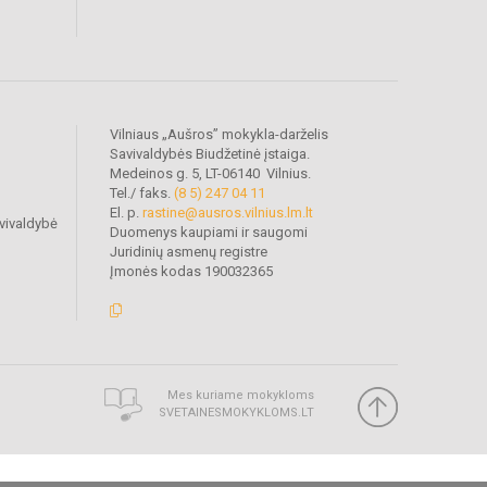
Vilniaus „Aušros” mokykla-darželis
Savivaldybės Biudžetinė įstaiga.
Medeinos g. 5, LT-06140 Vilnius.
Tel./ faks.
(8 5) 247 04 11
El. p.
rastine@ausros.vilnius.lm.lt
vivaldybė
Duomenys kaupiami ir saugomi
Juridinių asmenų registre
Įmonės kodas 190032365
Mes kuriame mokykloms
SVETAINESMOKYKLOMS.LT