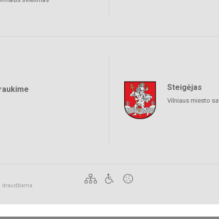
Steigėjas
raukime
Vilniaus miesto sa
ai draudžiama.