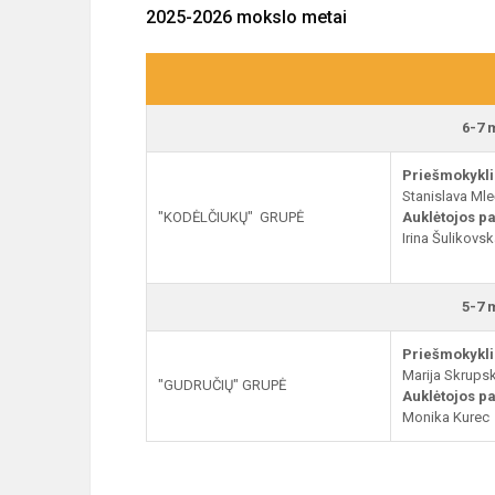
2025-2026 mokslo metai
6-7 
Priešmokykli
Stanislava Mle
"KODĖLČIUKŲ" GRUPĖ
Auklėtojos p
Irina Šulikovsk
5-7 
Priešmokykli
Marija Skrupsk
"GUDRUČIŲ" GRUPĖ
Auklėtojos pa
Monika Kurec