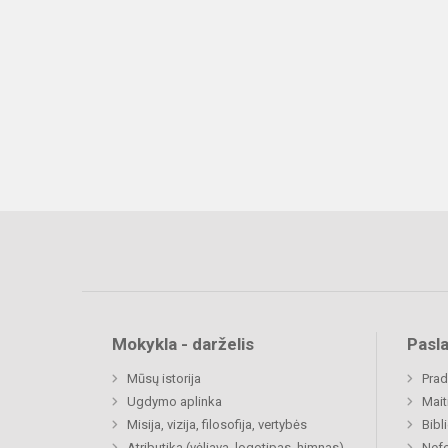
Mokykla - darželis
Pasl
Mūsų istorija
Prad
Ugdymo aplinka
Mait
Misija, vizija, filosofija, vertybės
Bibl
Atributika (vėliava, logotipas, himnas)
Nefo