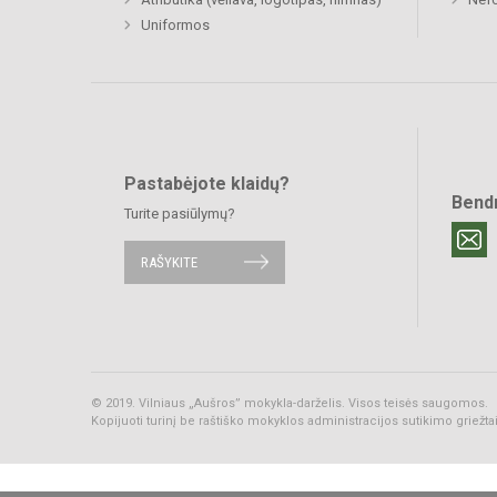
Uniformos
Pastabėjote klaidų?
Bend
Turite pasiūlymų?
RAŠYKITE
© 2019. Vilniaus „Aušros” mokykla-darželis. Visos teisės saugomos.
Kopijuoti turinį be raštiško mokyklos administracijos sutikimo griežt