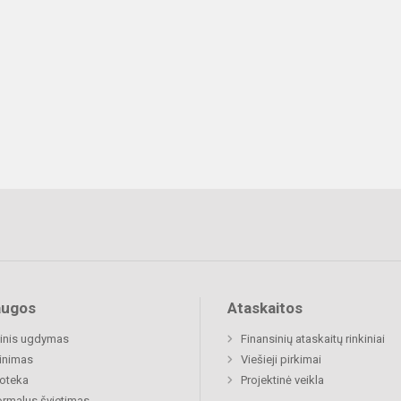
augos
Ataskaitos
inis ugdymas
Finansinių ataskaitų rinkiniai
inimas
Viešieji pirkimai
ioteka
Projektinė veikla
rmalus švietimas