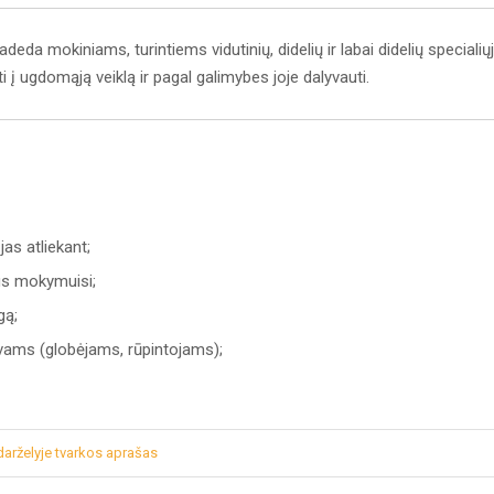
adeda mokiniams, turintiems vidutinių, didelių ir labai didelių specialių
ti į ugdomąją veiklą ir pagal galimybes joje dalyvauti.
jas atliekant;
tus mokymuisi;
gą;
tėvams (globėjams, rūpintojams);
arželyje tvarkos aprašas