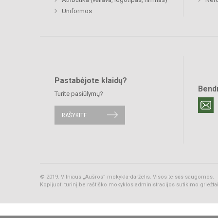
Uniformos
Pastabėjote klaidų?
Bend
Turite pasiūlymų?
RAŠYKITE
© 2019. Vilniaus „Aušros” mokykla-darželis. Visos teisės saugomos.
Kopijuoti turinį be raštiško mokyklos administracijos sutikimo griežt