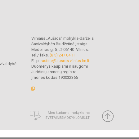
Vilniaus „Aušros” mokykla-darželis
Savivaldybės Biudžetinė įstaiga.
Medeinos g. 5, LT-06140 Vilnius.
Tel./ faks.
(8 5) 247 04 11
El. p.
rastine@ausros.vilnius.lm.lt
vivaldybė
Duomenys kaupiami ir saugomi
Juridinių asmenų registre
Įmonės kodas 190032365
Mes kuriame mokykloms
SVETAINESMOKYKLOMS.LT