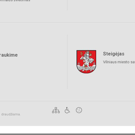
Steigėjas
raukime
Vilniaus miesto sa
ai draudžiama.