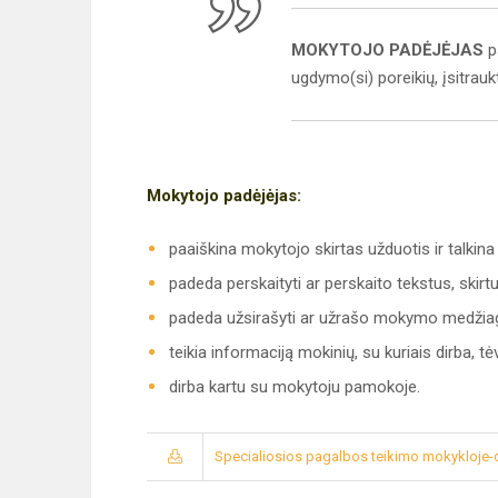
MOKYTOJO PADĖJĖJAS
p
ugdymo(si) poreikių, įsitrauk
Mokytojo padėjėjas:
paaiškina mokytojo skirtas užduotis ir talkina 
padeda perskaityti ar perskaito tekstus, skir
padeda užsirašyti ar užrašo mokymo medžia
teikia informaciją mokinių, su kuriais dirba, 
dirba kartu su mokytoju pamokoje.
Specialiosios pagalbos teikimo mokykloje-d