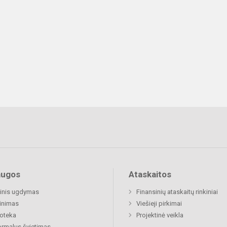
augos
Ataskaitos
inis ugdymas
Finansinių ataskaitų rinkiniai
inimas
Viešieji pirkimai
ioteka
Projektinė veikla
rmalus švietimas