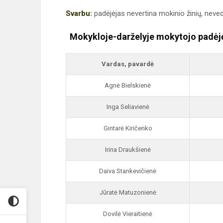
Svarbu:
padėjėjas nevertina mokinio žinių, neved
Mokykloje-darželyje mokytojo padėjė
Vardas, pavardė
Agnė Bielskienė
Inga Seliavienė
Gintarė Kiričenko
Irina Draukšienė
Daiva Stankevičienė
Jūratė Matuzonienė
Dovilė Vieraitienė