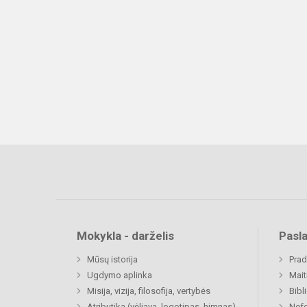
Mokykla - darželis
Pasl
Mūsų istorija
Prad
Ugdymo aplinka
Mait
Misija, vizija, filosofija, vertybės
Bibl
Atributika (vėliava, logotipas, himnas)
Nefo