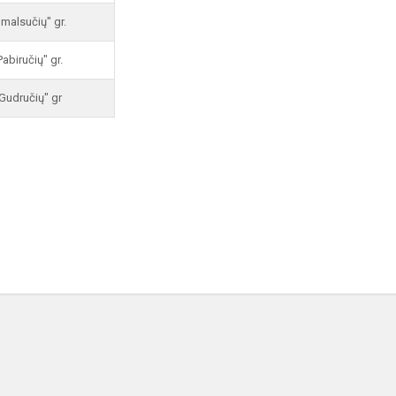
malsučių" gr.
Pabiručių" gr.
Gudručių" gr