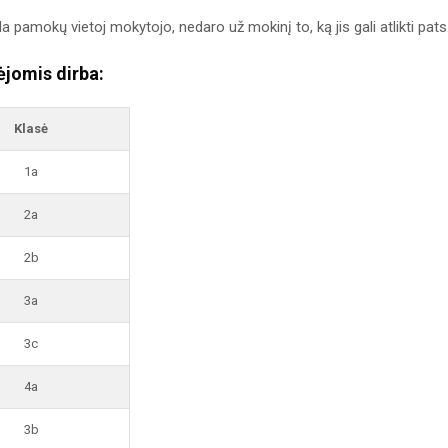
a pamokų vietoj mokytojo, nedaro už mokinį to, ką jis gali atlikti pats
jomis dirba:
Klasė
1a
2a
2b
3a
3c
4a
3b