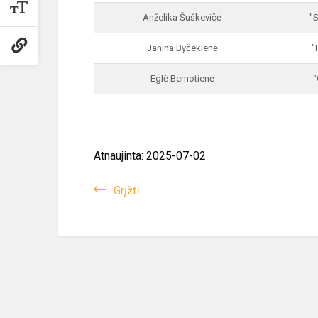
Anželika Šuškevičė
"S
Janina Byčekienė
"
Eglė Bernotienė
"
Atnaujinta: 2025-07-02
Grįžti