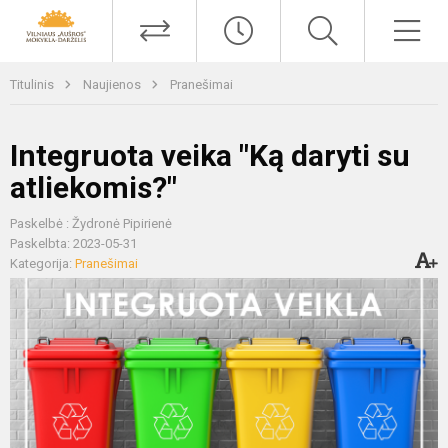
Titulinis
Naujienos
Pranešimai
Integruota veika "Ką daryti su
atliekomis?"
Paskelbė : Žydronė Pipirienė
Paskelbta: 2023-05-31
Kategorija:
Pranešimai