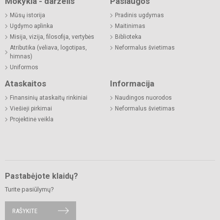
Mokykla - darželis
Paslaugos
Mūsų istorija
Pradinis ugdymas
Ugdymo aplinka
Maitinimas
Misija, vizija, filosofija, vertybės
Biblioteka
Atributika (vėliava, logotipas,
Neformalus švietimas
himnas)
Uniformos
Ataskaitos
Informacija
Finansinių ataskaitų rinkiniai
Naudingos nuorodos
Viešieji pirkimai
Neformalus švietimas
Projektinė veikla
Pastabėjote klaidų?
Turite pasiūlymų?
RAŠYKITE