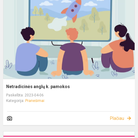
Netradicinės anglų k. pamokos
Paskelbta: 2023-04-06
Kategorija:
Pranešimai
Plačiau