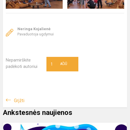
Neringa Kojalienė
Pavaduotoja ugdymui
Nepamirškite
1
AČIŪ
padėkoti autoriui
Grįžti
Ankstesnės naujienos