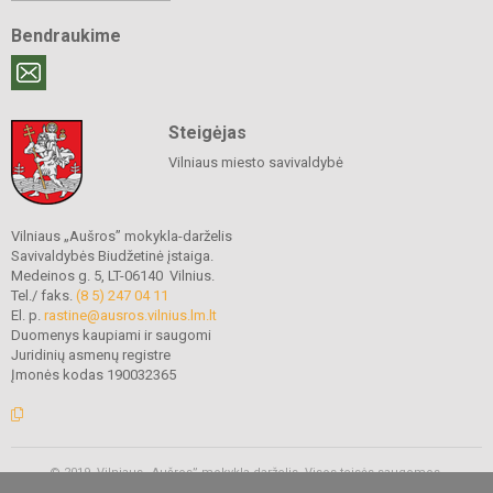
Bendraukime
Steigėjas
Vilniaus miesto savivaldybė
Vilniaus „Aušros” mokykla-darželis
Savivaldybės Biudžetinė įstaiga.
Medeinos g. 5, LT-06140 Vilnius.
Tel./ faks.
(8 5) 247 04 11
El. p.
rastine@ausros.vilnius.lm.lt
Duomenys kaupiami ir saugomi
Juridinių asmenų registre
Įmonės kodas 190032365
© 2019. Vilniaus „Aušros” mokykla-darželis. Visos teisės saugomos.
Kopijuoti turinį be raštiško mokyklos administracijos sutikimo griežtai