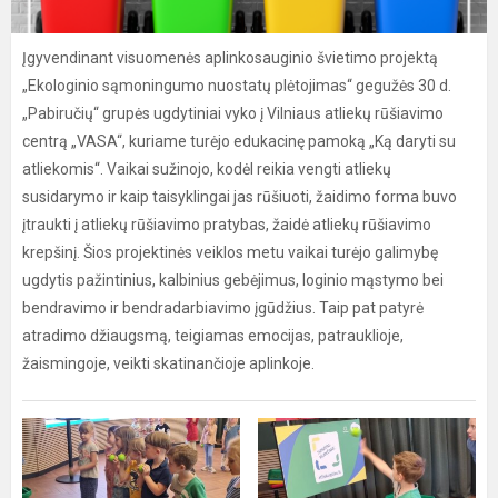
Įgyvendinant visuomenės aplinkosauginio švietimo projektą
„Ekologinio sąmoningumo nuostatų plėtojimas“ gegužės 30 d.
„Pabiručių“ grupės ugdytiniai vyko į Vilniaus atliekų rūšiavimo
centrą „VASA“, kuriame turėjo edukacinę pamoką „Ką daryti su
atliekomis“. Vaikai sužinojo, kodėl reikia vengti atliekų
susidarymo ir kaip taisyklingai jas rūšiuoti, žaidimo forma buvo
įtraukti į atliekų rūšiavimo pratybas, žaidė atliekų rūšiavimo
krepšinį. Šios projektinės veiklos metu vaikai turėjo galimybę
ugdytis pažintinius, kalbinius gebėjimus, loginio mąstymo bei
bendravimo ir bendradarbiavimo įgūdžius. Taip pat patyrė
atradimo džiaugsmą, teigiamas emocijas, patrauklioje,
žaismingoje, veikti skatinančioje aplinkoje.