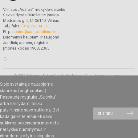
Vilniaus „Aušros” mokykla-darželis
Savivaldybės Biudžetinė įstaiga.
Medeinos g. 5, LT-06140 Vilnius.
Tel./ faks.
(8 5) 247 04 11
El. p.
rastine@ausros.vilnius.lm.lt
Duomenys kaupiami ir saugomi
Juridinių asmenų registre
Įmonės kodas 190032365
© 2019. Vilniaus „Aušros” mokykla-darželis. Visos teisės saugomos.
Kopijuoti turinį be raštiško mokyklos administracijos sutikimo griežtai
Šioje svetainėje naudojame
draudžiama.
slapukus (angl. cookies).
Paspaudę mygtuką „Sutinku“
arba naršydami toliau
Mes kuriame mokykloms
SVETAINESMOKYKLOMS.LT
patvirtinsite savo sutikimą. Bet
SUTINKU
kada galėsite atšaukti savo
sutikimą pakeisdami interneto
naršyklės nustatymus ir
ištrindami įrašytus slapukus.