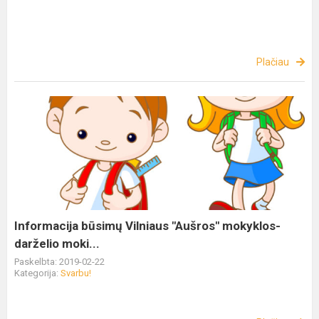
Plačiau
Informacija būsimų Vilniaus "Aušros" mokyklos-
darželio moki...
Paskelbta: 2019-02-22
Kategorija:
Svarbu!