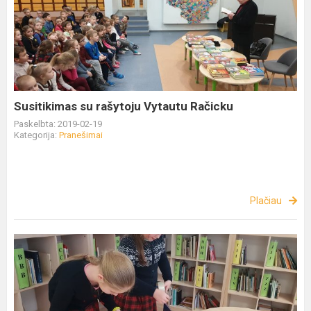
Susitikimas su rašytoju Vytautu Račicku
Paskelbta: 2019-02-19
Kategorija:
Pranešimai
Plačiau