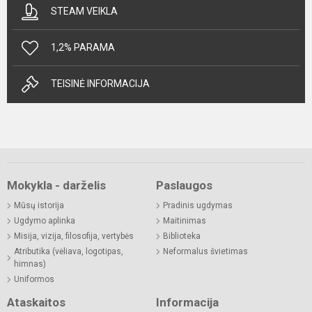
STEAM VEIKLA
1,2% PARAMA
TEISINĖ INFORMACIJA
Mokykla - darželis
Paslaugos
Mūsų istorija
Pradinis ugdymas
Ugdymo aplinka
Maitinimas
Misija, vizija, filosofija, vertybės
Biblioteka
Atributika (vėliava, logotipas,
Neformalus švietimas
himnas)
Uniformos
Ataskaitos
Informacija