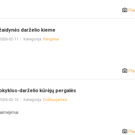
Pla
žaidynės darželio kieme
 2026-02-11
Kategorija:
Renginiai
Pla
kyklos-darželio kūrėjų pergalės
 2026-02-10
Kategorija:
Didžiuojamės
ų laimėjimai
Pla