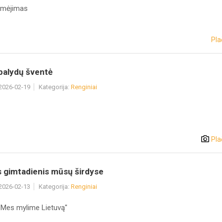
aimėjimas
Pla
palydų šventė
 2026-02-19
Kategorija:
Renginiai
Pla
s gimtadienis mūsų širdyse
 2026-02-13
Kategorija:
Renginiai
 "Mes mylime Lietuvą"