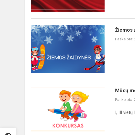
Žiemos 
Paskelbta:
Mūsų mo
Paskelbta:
I, III viet