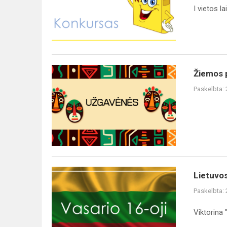
I vietos l
Žiemos 
Paskelbta:
Lietuvo
Paskelbta:
Viktorina