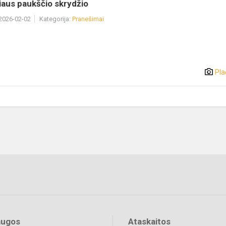
niaus paukščio skrydžio
 2026-02-02
Kategorija:
Pranešimai
Pla
augos
Ataskaitos