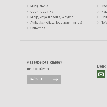
Mūsų istorija
Prad
Ugdymo aplinka
Mait
Misija, vizija, filosofija, vertybės
Bibl
Atributika (vėliava, logotipas, himnas)
Nefo
Uniformos
Pastabėjote klaidų?
Bend
Turite pasiūlymų?
RAŠYKITE