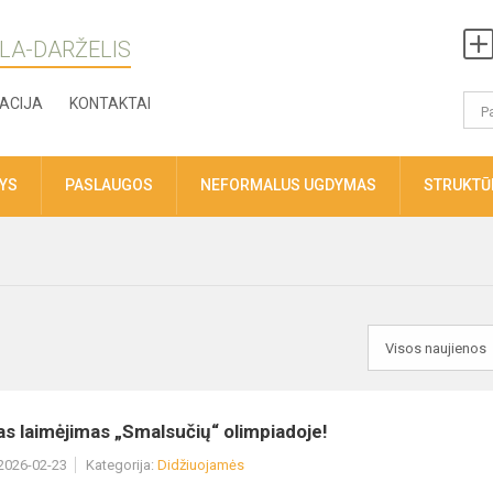
LA-DARŽELIS
ACIJA
KONTAKTAI
TYS
PASLAUGOS
NEFORMALUS UGDYMAS
STRUKTŪR
s laimėjimas „Smalsučių“ olimpiadoje!
 2026-02-23
Kategorija:
Didžiuojamės