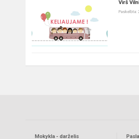
Virš Vil
Paskelbta:
Mokykla - darželis
Pasl