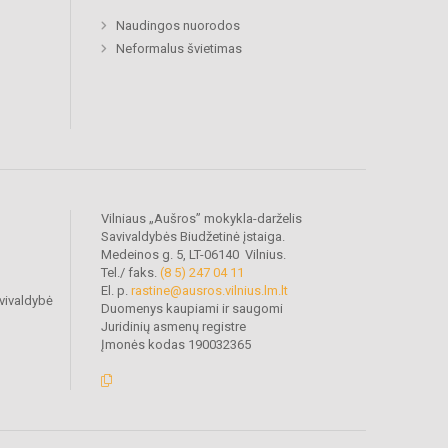
Naudingos nuorodos
Neformalus švietimas
Vilniaus „Aušros” mokykla-darželis
Savivaldybės Biudžetinė įstaiga.
Medeinos g. 5, LT-06140 Vilnius.
Tel./ faks.
(8 5) 247 04 11
El. p.
rastine@ausros.vilnius.lm.lt
vivaldybė
Duomenys kaupiami ir saugomi
Juridinių asmenų registre
Įmonės kodas 190032365