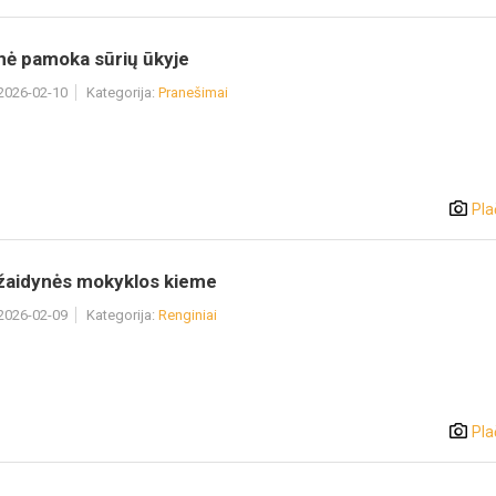
nė pamoka sūrių ūkyje
 2026-02-10
Kategorija:
Pranešimai
Pla
žaidynės mokyklos kieme
 2026-02-09
Kategorija:
Renginiai
Pla