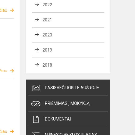
2022
čiau
2021
2020
2019
2018
čiau
PASISVEČIUOKITE AUŠROJE
PRIĖMIMAS Į MOKYKLĄ
DOKUMENTAI
čiau
MĖNESIO VEIKLOS PLANAS