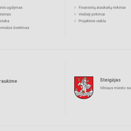
inis ugdymas
Finansinių ataskaitų rinkiniai
inimas
Viešieji pirkimai
ioteka
Projektinė veikla
rmalus švietimas
Steigėjas
raukime
Vilniaus miesto sa