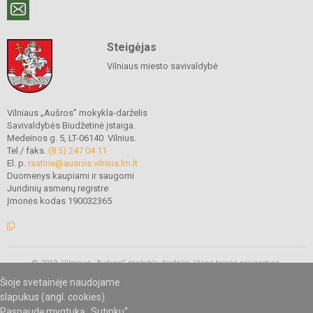
Steigėjas
Vilniaus miesto savivaldybė
Vilniaus „Aušros” mokykla-darželis
Savivaldybės Biudžetinė įstaiga.
Medeinos g. 5, LT-06140 Vilnius.
Tel./ faks.
(8 5) 247 04 11
El. p.
rastine@ausros.vilnius.lm.lt
Duomenys kaupiami ir saugomi
Juridinių asmenų registre
Įmonės kodas 190032365
© 2019. Vilniaus „Aušros” mokykla-darželis. Visos teisės saugomos.
Kopijuoti turinį be raštiško mokyklos administracijos sutikimo griežtai
Šioje svetainėje naudojame
draudžiama.
slapukus (angl. cookies).
Paspaudę mygtuką „Sutinku“