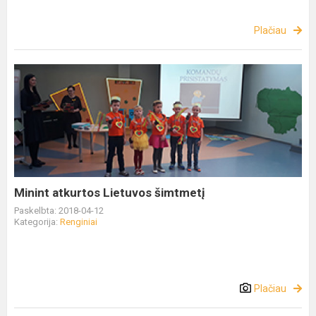
Plačiau
Minint atkurtos Lietuvos šimtmetį
Paskelbta: 2018-04-12
Kategorija:
Renginiai
Plačiau