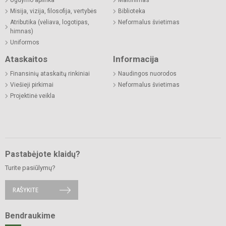
Ugdymo aplinka
Maitinimas
Misija, vizija, filosofija, vertybės
Biblioteka
Atributika (vėliava, logotipas,
Neformalus švietimas
himnas)
Uniformos
Ataskaitos
Informacija
Finansinių ataskaitų rinkiniai
Naudingos nuorodos
Viešieji pirkimai
Neformalus švietimas
Projektinė veikla
Pastabėjote klaidų?
Turite pasiūlymų?
RAŠYKITE
Bendraukime