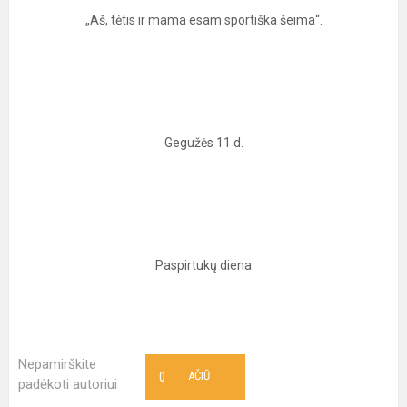
„Aš, tėtis ir mama esam sportiška šeima“.
Gegužės 11 d.
Paspirtukų diena
Nepamirškite
0
AČIŪ
padėkoti autoriui