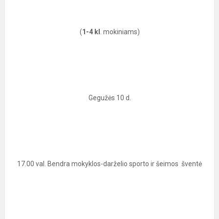
(
1-4 kl
. mokiniams)
Gegužės 10 d.
17.00 val. Bendra mokyklos-darželio sporto ir šeimos šventė