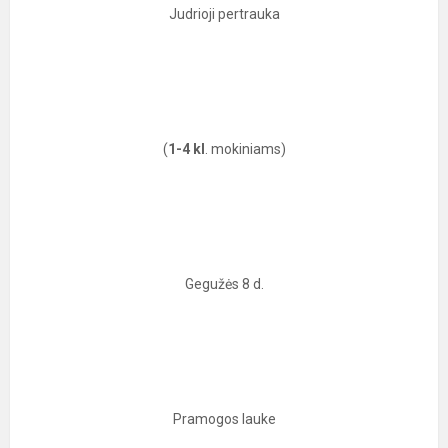
Judrioji pertrauka
(
1-4 kl
. mokiniams)
Gegužės 8 d.
Pramogos lauke