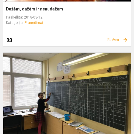
Dažėm, dažėm ir nenudažėm
Paskelbta: 2018-03-12
Kategorija:
Pranešimai
Plačiau