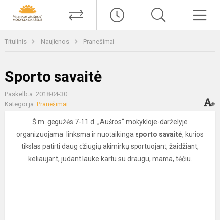
Titulinis
Naujienos
Pranešimai
Sporto savaitė
Paskelbta: 2018-04-30
Kategorija:
Pranešimai
Š.m. gegužės 7-11 d. „Aušros“ mokykloje-darželyje
organizuojama linksma ir nuotaikinga
sporto savaitė
, kurios
tikslas patirti daug džiugių akimirkų sportuojant, žaidžiant,
keliaujant, judant lauke kartu su draugu, mama, tėčiu.