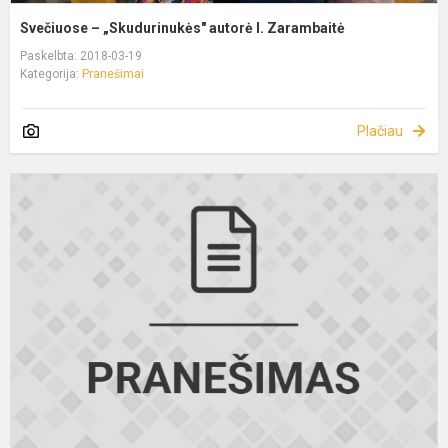
Svečiuose – „Skudurinukės" autorė I. Zarambaitė
Paskelbta: 2018-03-19
Kategorija:
Pranešimai
Plačiau