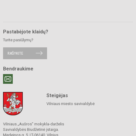
Pastabėjote klaidų?
Turite pasiūlymų?
RAŠYKITE
Bendraukime
Steigėjas
Vilniaus miesto savivaldybė
Vilniaus „Aušros” mokykla-darželis
Savivaldybės Biudžetinė įstaiga.
Medeinos g. 5, LT-06140 Vilnius.