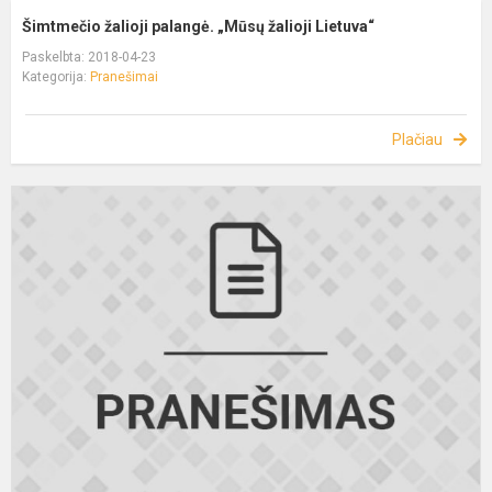
Šimtmečio žalioji palangė. „Mūsų žalioji Lietuva“
Paskelbta: 2018-04-23
Kategorija:
Pranešimai
Plačiau