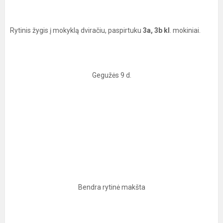
Rytinis žygis į mokyklą dviračiu, paspirtuku
3a, 3b kl
. mokiniai.
Gegužės 9 d.
Bendra rytinė makšta