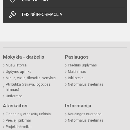
TEISINĖ INFORMACIJA
Mokykla - darželis
Paslaugos
Mūsų istorija
Pradinis ugdymas
Ugdymo aplinka
Maitinimas
Misija, vizija, filosofija, vertybės
Biblioteka
Atributika (vėliava, logotipas,
Neformalus švietimas
himnas)
Uniformos
Ataskaitos
Informacija
Finansinių ataskaitų rinkiniai
Naudingos nuorodos
Viešieji pirkimai
Neformalus švietimas
Projektinė veikla