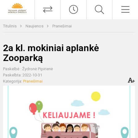
Titulinis
Naujienos
Pranešimai
2a kl. mokiniai aplankė
Zooparką
Paskelbė : Žydronė Pipirienė
Paskelbta: 2022-10-31
Kategorija:
Pranešimai