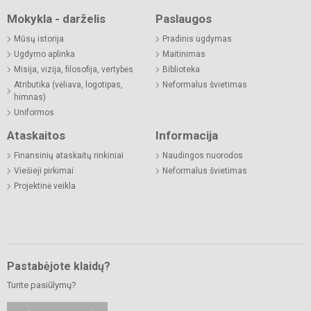
Mokykla - darželis
Paslaugos
Mūsų istorija
Pradinis ugdymas
Ugdymo aplinka
Maitinimas
Misija, vizija, filosofija, vertybės
Biblioteka
Atributika (vėliava, logotipas,
Neformalus švietimas
himnas)
Uniformos
Ataskaitos
Informacija
Finansinių ataskaitų rinkiniai
Naudingos nuorodos
Viešieji pirkimai
Neformalus švietimas
Projektinė veikla
Pastabėjote klaidų?
Turite pasiūlymų?