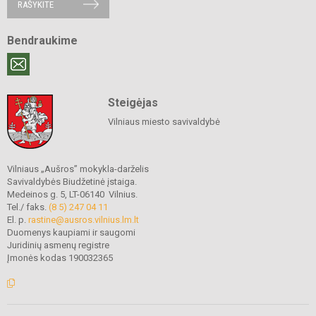
RAŠYKITE
Bendraukime
Steigėjas
Vilniaus miesto savivaldybė
Vilniaus „Aušros” mokykla-darželis
Savivaldybės Biudžetinė įstaiga.
Medeinos g. 5, LT-06140 Vilnius.
Tel./ faks.
(8 5) 247 04 11
El. p.
rastine@ausros.vilnius.lm.lt
Duomenys kaupiami ir saugomi
Juridinių asmenų registre
Įmonės kodas 190032365