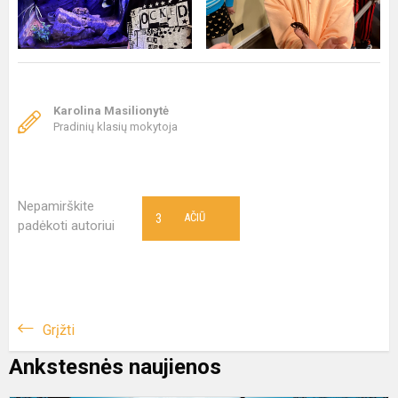
Karolina Masilionytė
Pradinių klasių mokytoja
Nepamirškite
3
AČIŪ
padėkoti autoriui
Grįžti
Ankstesnės naujienos