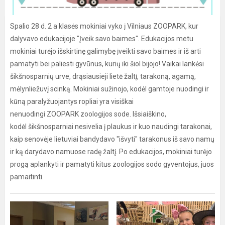
Spalio 28 d. 2 a klasės mokiniai vyko į Vilniaus ZOOPARK, kur
dalyvavo edukacijoje "Įveik savo baimes". Edukacijos metu
mokiniai turėjo išskirtinę galimybę įveikti savo baimes ir iš arti
pamatyti bei paliesti gyvūnus, kurių iki šiol bijojo! Vaikai lankėsi
šikšnosparnių urve, drąsiausieji lietė žaltį, tarakoną, agamą,
mėlynliežuvį scinką. Mokiniai sužinojo, kodėl gamtoje nuodingi ir
kūną paralyžuojantys ropliai yra visiškai
nenuodingi ZOOPARK zoologijos sode. Išsiaiškino,
kodėl šikšnosparniai nesivelia į plaukus ir kuo naudingi tarakonai,
kaip senovėje lietuviai bandydavo "išvyti" tarakonus iš savo namų
ir ką darydavo namuose radę žaltį. Po edukacijos, mokiniai turėjo
progą aplankyti ir pamatyti kitus zoologijos sodo gyventojus, juos
pamaitinti.