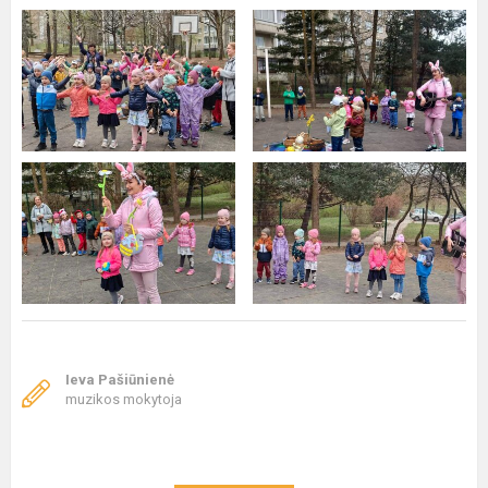
Ieva Pašiūnienė
muzikos mokytoja