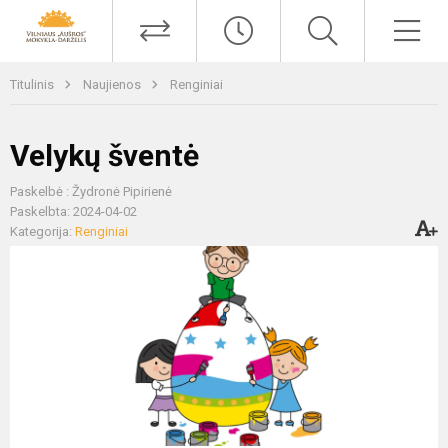
Titulinis
Naujienos
Renginiai
Velykų šventė
Paskelbė : Žydronė Pipirienė
Paskelbta: 2024-04-02
Kategorija:
Renginiai