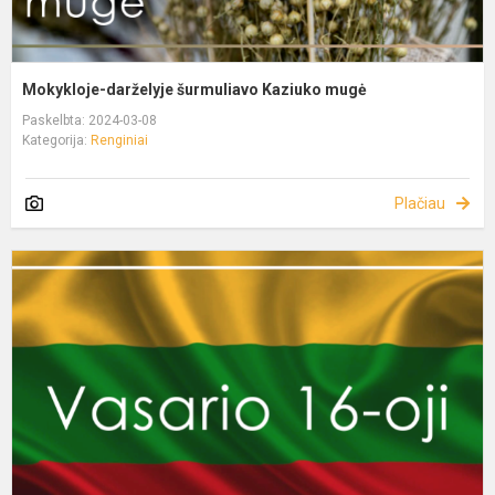
Mokykloje-darželyje šurmuliavo Kaziuko mugė
Paskelbta: 2024-03-08
Kategorija:
Renginiai
Plačiau