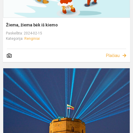
Žiema, žiema bėk iš kiemo
Paskelbta: 2024-02-15
Kategorija:
Renginiai
Plačiau