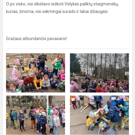
O po visko, visi iškeliavo ieškoti Velykės paliktų staigmenėlių,
kurias, žinoma, visi sėkmingai surado ir labai džiaugėsi.
Gražaus atbundančio pavasario!