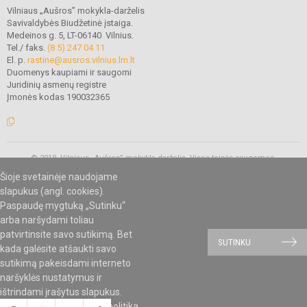
Vilniaus „Aušros” mokykla-darželis
Savivaldybės Biudžetinė įstaiga.
Medeinos g. 5, LT-06140 Vilnius.
Tel./ faks.
(8 5) 247 04 11
El. p.
rastine@ausros.vilnius.lm.lt
Duomenys kaupiami ir saugomi
Juridinių asmenų registre
Įmonės kodas 190032365
© 2019. Vilniaus „Aušros” mokykla-darželis. Visos teisės saugomos.
Kopijuoti turinį be raštiško mokyklos administracijos sutikimo griežtai
Šioje svetainėje naudojame
draudžiama.
slapukus (angl. cookies).
Paspaudę mygtuką „Sutinku“
arba naršydami toliau
Mes kuriame mokykloms
SVETAINESMOKYKLOMS.LT
patvirtinsite savo sutikimą. Bet
SUTINKU
kada galėsite atšaukti savo
sutikimą pakeisdami interneto
naršyklės nustatymus ir
ištrindami įrašytus slapukus.
Susipažinkite su
slapukų politika
.