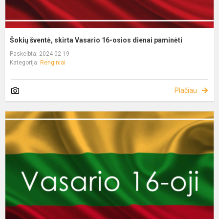
Šokių šventė, skirta Vasario 16-osios dienai paminėti
Paskelbta: 2024-02-19
Kategorija:
Renginiai
Plačiau