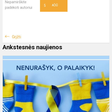
Nepamirškite
5
AČIŪ
padėkoti autoriui
Grįžti
Ankstesnės naujienos