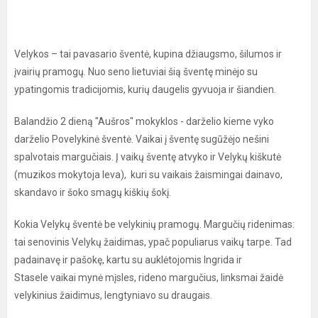
Velykos – tai pavasario šventė, kupina džiaugsmo, šilumos ir
įvairių pramogų. Nuo seno lietuviai šią šventę minėjo su
ypatingomis tradicijomis, kurių daugelis gyvuoja ir šiandien.
Balandžio 2 dieną "Aušros" mokyklos - darželio kieme vyko
darželio Povelykinė šventė. Vaikai į šventę sugūžėjo nešini
spalvotais margučiais. Į vaikų šventę atvyko ir Velykų kiškutė
(muzikos mokytoja Ieva), kuri su vaikais žaismingai dainavo,
skandavo ir šoko smagų kiškių šokį.
Kokia Velykų šventė be velykinių pramogų. Margučių ridenimas:
tai senovinis Velykų žaidimas, ypač populiarus vaikų tarpe. Tad
padainavę ir pašokę, kartu su auklėtojomis Ingrida ir
Stasele vaikai mynė mįsles, rideno margučius, linksmai žaidė
velykinius žaidimus, lengtyniavo su draugais.