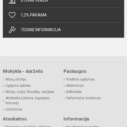
STEAM VEIKLA
1,2% PARAMA
TEISINĖ INFORMACIJA
Mokykla - darželis
Paslaugos
Mūsų istorija
Pradinis ugdymas
Ugdymo aplinka
Maitinimas
Misija, vizija, filosofija, vertybės
Biblioteka
Atributika (vėliava, logotipas,
Neformalus švietimas
himnas)
Uniformos
Ataskaitos
Informacija
Finansinių ataskaitų rinkiniai
Naudingos nuorodos