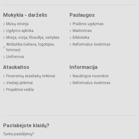
Mokykla - darželis
Paslaugos
Mūsų istorija
Pradinis ugdymas
Ugdymo aplinka
Maitinimas
Misija, vizija, filosofija, vertybės
Biblioteka
Atributika (vėliava, logotipas,
Neformalus švietimas
himnas)
Uniformos
Ataskaitos
Informacija
Finansinių ataskaitų rinkiniai
Naudingos nuorodos
Viešieji pirkimai
Neformalus švietimas
Projektinė veikla
Pastabėjote klaidų?
Turite pasiūlymų?