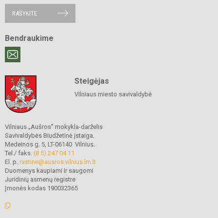
RAŠYKITE
Bendraukime
Steigėjas
Vilniaus miesto savivaldybė
Vilniaus „Aušros” mokykla-darželis
Savivaldybės Biudžetinė įstaiga.
Medeinos g. 5, LT-06140 Vilnius.
Tel./ faks.
(8 5) 247 04 11
El. p.
rastine@ausros.vilnius.lm.lt
Duomenys kaupiami ir saugomi
Juridinių asmenų registre
Įmonės kodas 190032365