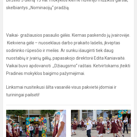
Birželio 5 dieną 13 val. mokyklos kieme nuvilnijo muzikos garsai,
skelbiantys ,,Nominacijų“ pradžią.
Vaikai- gražiausios pasaulio gėlės. Kiemas paskendo jų įvairovėje.
Kiekviena gėlė – nuoseklaus darbo prakaito lašelis, įkvėptas
sodininko rūpesčio ir meilės. Ar sunku išauginti tiek daug
nuostabių ir įvairių gėlių, papasakojo direktorė Edita Kaniavaitė.
Vaikai buvo apdovanoti ,,Džiaugsmo“ raštais. Ketvirtokams įteikti
Pradinės mokyklos baigimo pažymėjimai.
Linksmai nusiteikusi šilta vasarėlė visus pakvietė įdomiai ir
turiningai pailsėti!