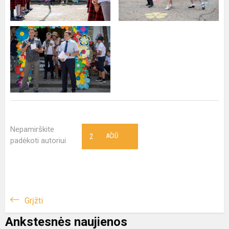
Nepamirškite
2
AČIŪ
padėkoti autoriui
Grįžti
Ankstesnės naujienos