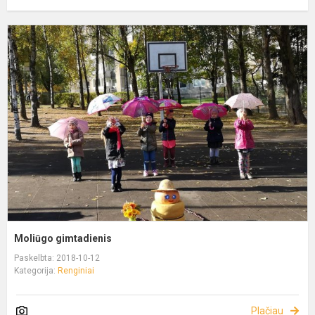
Moliūgo gimtadienis
Paskelbta: 2018-10-12
Kategorija:
Renginiai
Plačiau