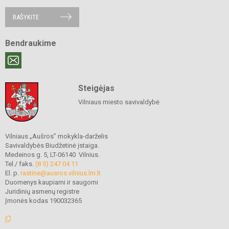
RAŠYKITE
Bendraukime
Steigėjas
Vilniaus miesto savivaldybė
Vilniaus „Aušros” mokykla-darželis
Savivaldybės Biudžetinė įstaiga.
Medeinos g. 5, LT-06140 Vilnius.
Tel./ faks.
(8 5) 247 04 11
El. p.
rastine@ausros.vilnius.lm.lt
Duomenys kaupiami ir saugomi
Juridinių asmenų registre
Įmonės kodas 190032365