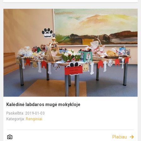
Kalėdinė labdaros mugė mokykloje
Paskelbta: 2019-01-03
Kategorija:
Renginiai
Plačiau