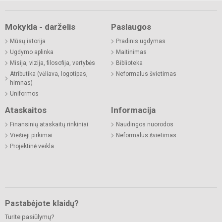
Mokykla - darželis
Paslaugos
Mūsų istorija
Pradinis ugdymas
Ugdymo aplinka
Maitinimas
Misija, vizija, filosofija, vertybės
Biblioteka
Atributika (vėliava, logotipas,
Neformalus švietimas
himnas)
Uniformos
Ataskaitos
Informacija
Finansinių ataskaitų rinkiniai
Naudingos nuorodos
Viešieji pirkimai
Neformalus švietimas
Projektinė veikla
Pastabėjote klaidų?
Turite pasiūlymų?