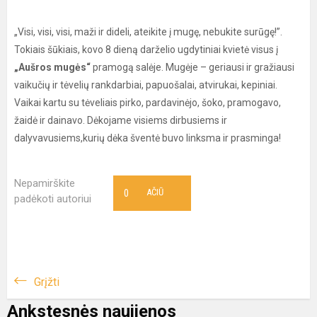
„Visi, visi, visi, maži ir dideli, ateikite į mugę, nebukite surūgę!”.
Tokiais šūkiais, kovo 8 dieną darželio ugdytiniai kvietė visus į
„Aušros mugės“
pramogą salėje. Mugėje – geriausi ir gražiausi
vaikučių ir tėvelių rankdarbiai, papuošalai, atvirukai, kepiniai.
Vaikai kartu su tėveliais pirko, pardavinėjo, šoko, pramogavo,
žaidė ir dainavo. Dėkojame visiems dirbusiems ir
dalyvavusiems,kurių dėka šventė buvo linksma ir prasminga!
Nepamirškite
0
AČIŪ
padėkoti autoriui
Grįžti
Ankstesnės naujienos