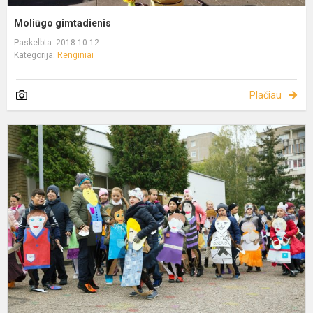
Moliūgo gimtadienis
Paskelbta: 2018-10-12
Kategorija:
Renginiai
Plačiau