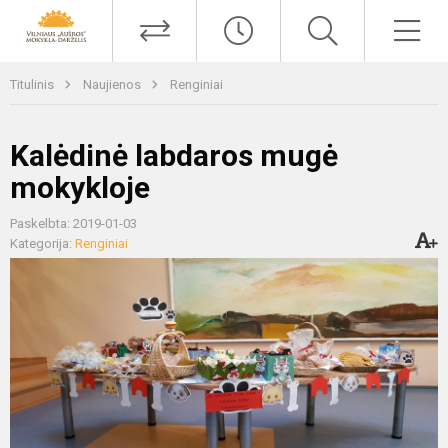
Titulinis
Naujienos
Renginiai
Kalėdinė labdaros mugė
mokykloje
Paskelbta: 2019-01-03
Kategorija:
Renginiai