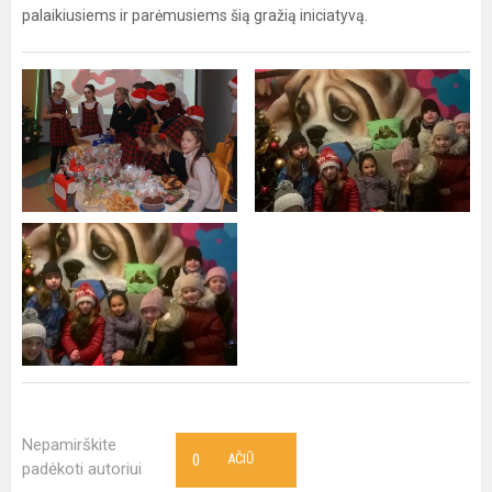
palaikiusiems ir parėmusiems šią gražią iniciatyvą.
Nepamirškite
0
AČIŪ
padėkoti autoriui