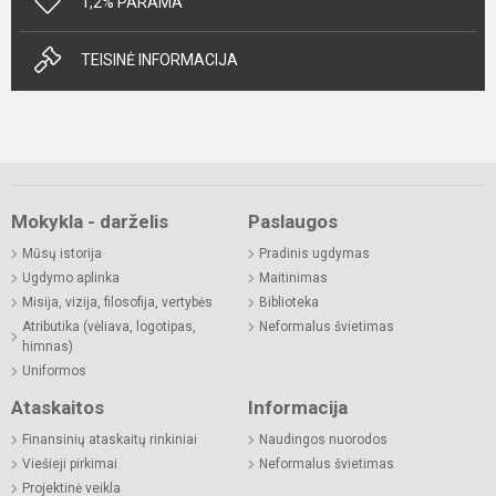
1,2% PARAMA
TEISINĖ INFORMACIJA
Mokykla - darželis
Paslaugos
Mūsų istorija
Pradinis ugdymas
Ugdymo aplinka
Maitinimas
Misija, vizija, filosofija, vertybės
Biblioteka
Atributika (vėliava, logotipas,
Neformalus švietimas
himnas)
Uniformos
Ataskaitos
Informacija
Finansinių ataskaitų rinkiniai
Naudingos nuorodos
Viešieji pirkimai
Neformalus švietimas
Projektinė veikla