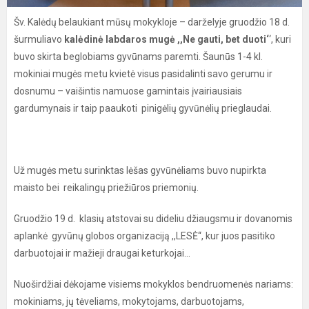
Šv. Kalėdų belaukiant mūsų mokykloje – darželyje gruodžio 18 d.
šurmuliavo
kalėdinė labdaros mugė ,,Ne gauti, bet duoti‘
‘, kuri
buvo skirta beglobiams gyvūnams paremti. Šaunūs 1-4 kl.
mokiniai mugės metu kvietė visus pasidalinti savo gerumu ir
dosnumu – vaišintis namuose gamintais įvairiausiais
gardumynais ir taip paaukoti pinigėlių gyvūnėlių prieglaudai.
Už mugės metu surinktas lėšas gyvūnėliams buvo nupirkta
maisto bei reikalingų priežiūros priemonių.
Gruodžio 19 d. klasių atstovai su dideliu džiaugsmu ir dovanomis
aplankė gyvūnų globos organizaciją ,,LESĖ‘‘, kur juos pasitiko
darbuotojai ir mažieji draugai keturkojai...
Nuoširdžiai dėkojame visiems mokyklos bendruomenės nariams:
mokiniams, jų tėveliams, mokytojams, darbuotojams,