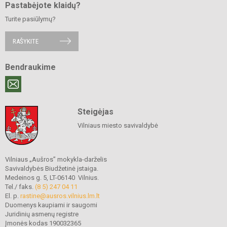
Pastabėjote klaidų?
Turite pasiūlymų?
RAŠYKITE
Bendraukime
Steigėjas
Vilniaus miesto savivaldybė
Vilniaus „Aušros” mokykla-darželis
Savivaldybės Biudžetinė įstaiga.
Medeinos g. 5, LT-06140 Vilnius.
Tel./ faks.
(8 5) 247 04 11
El. p.
rastine@ausros.vilnius.lm.lt
Duomenys kaupiami ir saugomi
Juridinių asmenų registre
Įmonės kodas 190032365