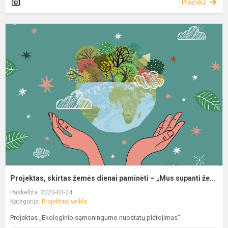
Plačiau
Projektas, skirtas žemės dienai paminėti – „Mus supanti že...
Paskelbta: 2023-03-24
Kategorija:
Projektinė veikla
Projektas „Ekologinio sąmoningumo nuostatų plėtojimas“