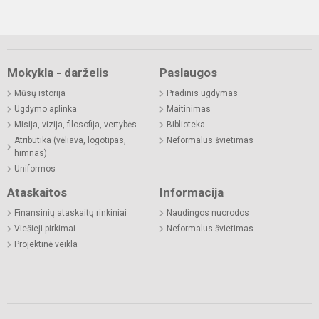
Mokykla - darželis
Paslaugos
Mūsų istorija
Pradinis ugdymas
Ugdymo aplinka
Maitinimas
Misija, vizija, filosofija, vertybės
Biblioteka
Atributika (vėliava, logotipas,
Neformalus švietimas
himnas)
Uniformos
Ataskaitos
Informacija
Finansinių ataskaitų rinkiniai
Naudingos nuorodos
Viešieji pirkimai
Neformalus švietimas
Projektinė veikla