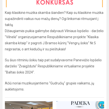
Kaip klasikinė muzika skamba šiandien? Kaip su klasikine muzika
supažindinti vaikus nuo mažų dienų? Ogi linksmai ritmuojant į
taktą.
Džiaugiamės puikia galimybe dalyvauti Vilniaus lopšelio - darželio
"Vilnelė" organizuojamame Respublikiniame projekte "Klasika
skamba kitaip" ir pagroti J.Bramso kūrinį "Vengrų šokis" Nr.5
neįprastai, o ant kėdučių ir su pieštukais!
Su šiuo ritminiu šokiu taip pat sudalyvavome Panevėžio lopšelio
darželio "Žvaigždutė" Respublikiniame virtualiame projekte
"Baltas šokis 2024".
Ačiū noriai muzikuojantiems "Gudručių" grupės vaikams, jų
auklėtojoms.