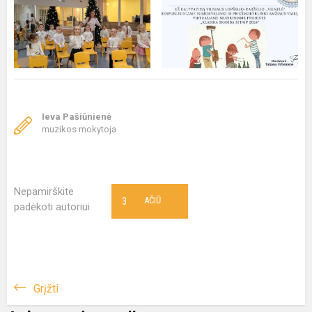
Ieva Pašiūnienė
muzikos mokytoja
Nepamirškite
3
AČIŪ
padėkoti autoriui
Grįžti