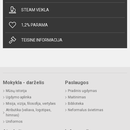
STEAM VEIKLA
1,2% PARAMA
TEISINĖ INFORMACIJA
Mokykla - darželis
Paslaugos
Mūsų istorija
Pradinis ugdymas
Ugdymo aplinka
Maitinimas
Misija, vizija, filosofija, vertybės
Biblioteka
Atributika (vėliava, logotipas,
Neformalus švietimas
himnas)
Uniformos