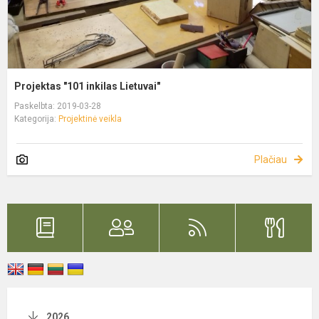
Projektas "101 inkilas Lietuvai"
Paskelbta: 2019-03-28
Kategorija:
Projektinė veikla
Plačiau
2026