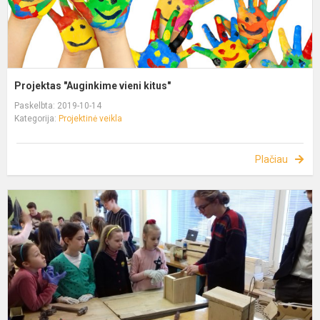
Projektas "Auginkime vieni kitus"
Paskelbta: 2019-10-14
Kategorija:
Projektinė veikla
Plačiau