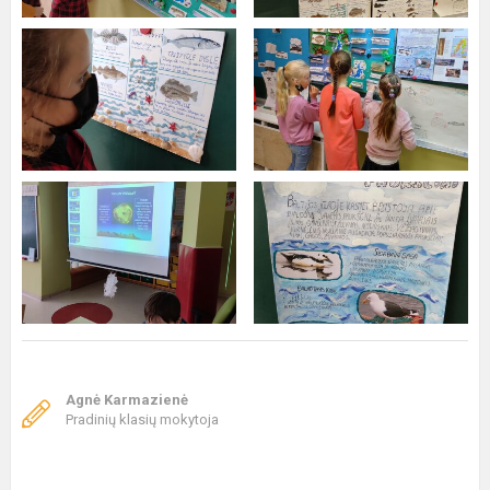
Agnė Karmazienė
Pradinių klasių mokytoja