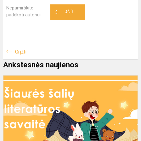
Nepamirškite
5
AČIŪ
padėkoti autoriui
Grįžti
Ankstesnės naujienos