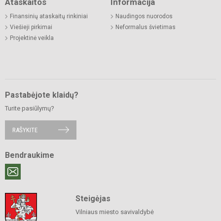
Ataskaitos
Informacija
Finansinių ataskaitų rinkiniai
Naudingos nuorodos
Viešieji pirkimai
Neformalus švietimas
Projektinė veikla
Pastabėjote klaidų?
Turite pasiūlymų?
RAŠYKITE
Bendraukime
Steigėjas
Vilniaus miesto savivaldybė