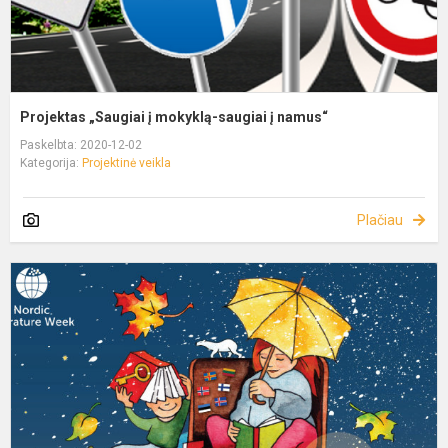
Projektas „Saugiai į mokyklą-saugiai į namus“
Paskelbta: 2020-12-02
Kategorija:
Projektinė veikla
Plačiau