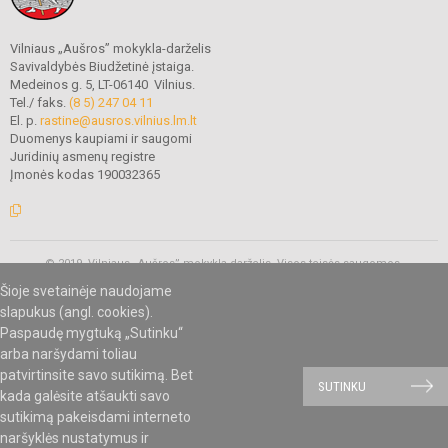
Vilniaus „Aušros” mokykla-darželis
Savivaldybės Biudžetinė įstaiga.
Medeinos g. 5, LT-06140 Vilnius.
Tel./ faks.
(8 5) 247 04 11
El. p.
rastine@ausros.vilnius.lm.lt
Duomenys kaupiami ir saugomi
Juridinių asmenų registre
Įmonės kodas 190032365
© 2019. Vilniaus „Aušros” mokykla-darželis. Visos teisės saugomos.
Kopijuoti turinį be raštiško mokyklos administracijos sutikimo griežtai
Šioje svetainėje naudojame
draudžiama.
slapukus (angl. cookies).
Paspaudę mygtuką „Sutinku“
arba naršydami toliau
Mes kuriame mokykloms
SVETAINESMOKYKLOMS.LT
patvirtinsite savo sutikimą. Bet
SUTINKU
kada galėsite atšaukti savo
sutikimą pakeisdami interneto
naršyklės nustatymus ir