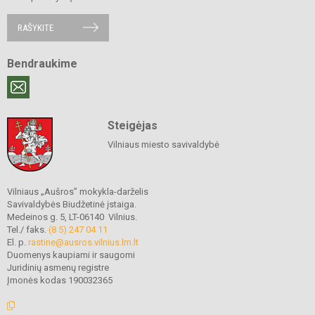
RAŠYKITE
Bendraukime
Steigėjas
Vilniaus miesto savivaldybė
Vilniaus „Aušros” mokykla-darželis
Savivaldybės Biudžetinė įstaiga.
Medeinos g. 5, LT-06140 Vilnius.
Tel./ faks.
(8 5) 247 04 11
El. p.
rastine@ausros.vilnius.lm.lt
Duomenys kaupiami ir saugomi
Juridinių asmenų registre
Įmonės kodas 190032365