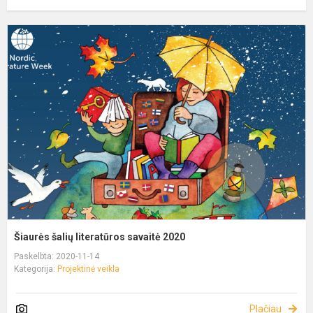
Šiaurės šalių literatūros savaitė 2020
Paskelbta: 2020-11-14
Kategorija:
Projektinė veikla
Plačiau