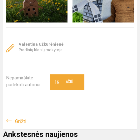
Valentina Užkurėnienė
Pradinių klasių mokytoja
Nepamirškite
16
AČIŪ
padėkoti autoriui
Grįžti
Ankstesnės naujienos