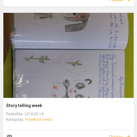
Story telling week
Paskelbta: 2018-02-14
Kategorija:
Projektinė veikla
Plačiau