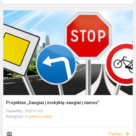
Projektas „Saugiai į mokyklą-saugiai į namus“
Paskelbta: 2020-12-02
Kategorija:
Projektinė veikla
Plačiau