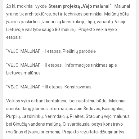
2b kl. mokiniai vykdė
Steam projektą „Vėjo malūnai“.
Malūnai
yra ne tik architektūros, bet ir technikos paminklai. Malūnų būta
įvairios paskirties, įvairiausių konstrukcijų, tipų, variantų. Visoje
Lietuvoje valstybė saugo 80 malūnų. Projekto veikla vyko
etapais:
"VĖJO MALŪNAI" – I etapas. Piešinių parodėlė.
"VĖJO MALŪNAI" – II etapas. Informacijos rinkimas apie
Lietuvos malūnus.
"VĖJO MALŪNAI" – III etapas. Konstravimas.
Veiklos vyko dirbant kontaktiniu bei nuotoliniu būdu. Mokiniai
surinko daug įdomios informacijos apie Šeduvos, Baisogalos,
Purplių, Lazdininkų, Nerimdaičių, Pilaitės, Stačiūnų vėjo malūnus
bei Ginučių vandens malūną. O, svarbiausia, patys konstravo
malūnus iš įvairių priemonių. Projekto rezultatai džiuginantys.