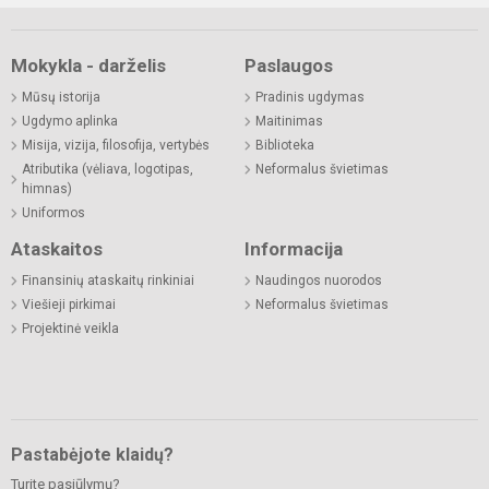
Mokykla - darželis
Paslaugos
Mūsų istorija
Pradinis ugdymas
Ugdymo aplinka
Maitinimas
Misija, vizija, filosofija, vertybės
Biblioteka
Atributika (vėliava, logotipas,
Neformalus švietimas
himnas)
Uniformos
Ataskaitos
Informacija
Finansinių ataskaitų rinkiniai
Naudingos nuorodos
Viešieji pirkimai
Neformalus švietimas
Projektinė veikla
Pastabėjote klaidų?
Turite pasiūlymų?