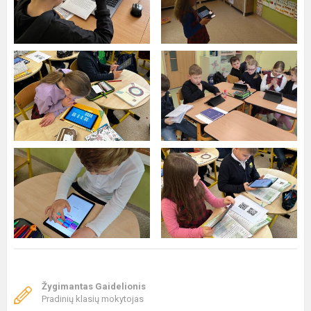
Žygimantas Gaidelionis
Pradinių klasių mokytojas