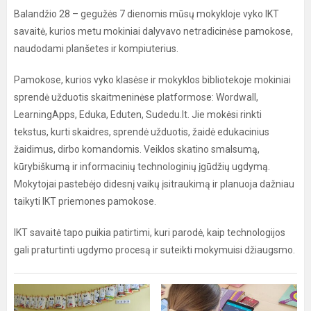
Balandžio 28 – gegužės 7 dienomis mūsų mokykloje vyko IKT
savaitė, kurios metu mokiniai dalyvavo netradicinėse pamokose,
naudodami planšetes ir kompiuterius.
Pamokose, kurios vyko klasėse ir mokyklos bibliotekoje mokiniai
sprendė užduotis skaitmeninėse platformose: Wordwall,
LearningApps, Eduka, Eduten, Sudedu.lt. Jie mokėsi rinkti
tekstus, kurti skaidres, sprendė užduotis, žaidė edukacinius
žaidimus, dirbo komandomis. Veiklos skatino smalsumą,
kūrybiškumą ir informacinių technologinių įgūdžių ugdymą.
Mokytojai pastebėjo didesnį vaikų įsitraukimą ir planuoja dažniau
taikyti IKT priemones pamokose.
IKT savaitė tapo puikia patirtimi, kuri parodė, kaip technologijos
gali praturtinti ugdymo procesą ir suteikti mokymuisi džiaugsmo.