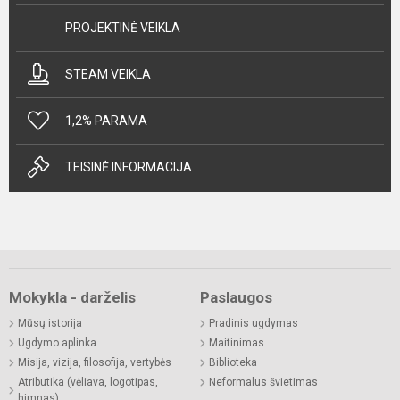
PROJEKTINĖ VEIKLA
STEAM VEIKLA
1,2% PARAMA
TEISINĖ INFORMACIJA
Mokykla - darželis
Paslaugos
Mūsų istorija
Pradinis ugdymas
Ugdymo aplinka
Maitinimas
Misija, vizija, filosofija, vertybės
Biblioteka
Atributika (vėliava, logotipas,
Neformalus švietimas
himnas)