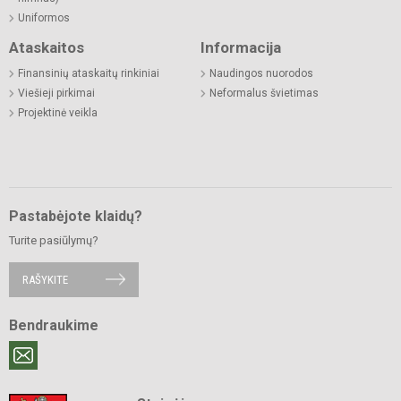
Uniformos
Ataskaitos
Informacija
Finansinių ataskaitų rinkiniai
Naudingos nuorodos
Viešieji pirkimai
Neformalus švietimas
Projektinė veikla
Pastabėjote klaidų?
Turite pasiūlymų?
RAŠYKITE
Bendraukime