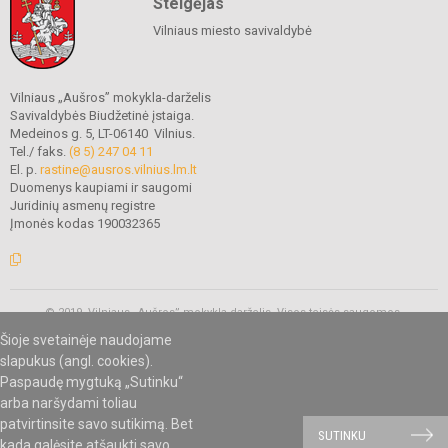
Steigėjas
Vilniaus miesto savivaldybė
Vilniaus „Aušros” mokykla-darželis
Savivaldybės Biudžetinė įstaiga.
Medeinos g. 5, LT-06140 Vilnius.
Tel./ faks.
(8 5) 247 04 11
El. p.
rastine@ausros.vilnius.lm.lt
Duomenys kaupiami ir saugomi
Juridinių asmenų registre
Įmonės kodas 190032365
© 2019. Vilniaus „Aušros” mokykla-darželis. Visos teisės saugomos.
Kopijuoti turinį be raštiško mokyklos administracijos sutikimo griežtai
Šioje svetainėje naudojame
draudžiama.
slapukus (angl. cookies).
Paspaudę mygtuką „Sutinku“
arba naršydami toliau
Mes kuriame mokykloms
SVETAINESMOKYKLOMS.LT
patvirtinsite savo sutikimą. Bet
SUTINKU
kada galėsite atšaukti savo