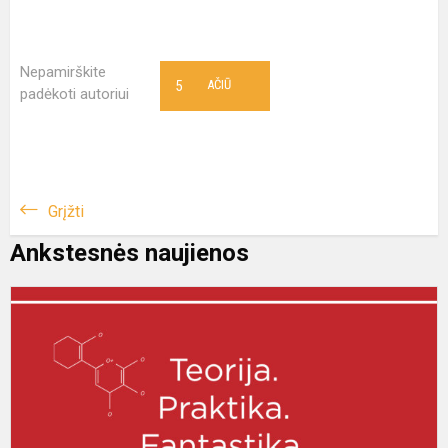
Nepamirškite
5
AČIŪ
padėkoti autoriui
Grįžti
Ankstesnės naujienos