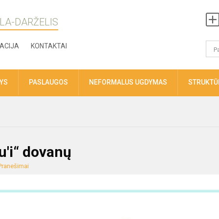
LA-DARŽELIS
ACIJA
KONTAKTAI
TYS
PASLAUGOS
NEFORMALUS UGDYMAS
STRUKTŪR
ku'i“ dovanų
Pranešimai