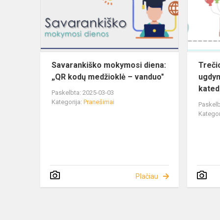
Savarankiško mokymosi diena:
Treči
„QR kodų medžioklė – vanduo"
ugdym
kated
Paskelbta: 2025-03-03
Kategorija:
Pranešimai
Paskelb
Kategor
Plačiau