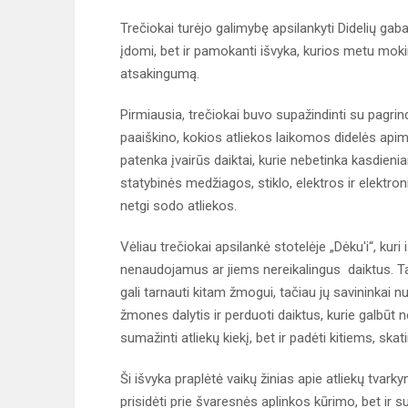
Trečiokai turėjo galimybę apsilankyti Didelių gabar
įdomi, bet ir pamokanti išvyka, kurios metu mokin
atsakingumą.
Pirmiausia, trečiokai buvo supažindinti su pagrind
paaiškino, kokios atliekos laikomos didelės apimtie
patenka įvairūs daiktai, kurie nebetinka kasdieni
statybinės medžiagos, stiklo, elektros ir elektr
netgi sodo atliekos.
Vėliau trečiokai apsilankė stotelėje „Dėku'i“, kur
nenaudojamus ar jiems nereikalingus daiktus. Tai gal
gali tarnauti kitam žmogui, tačiau jų savininkai n
žmones dalytis ir perduoti daiktus, kurie galbūt ne
sumažinti atliekų kiekį, bet ir padėti kitiems, s
Ši išvyka praplėtė vaikų žinias apie atliekų tvarkym
prisidėti prie švaresnės aplinkos kūrimo, bet ir su