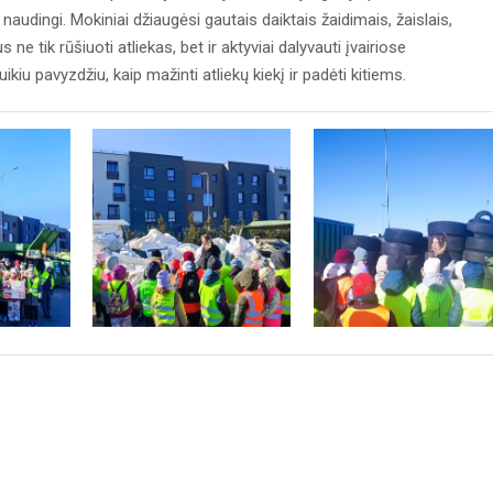
o naudingi. Mokiniai džiaugėsi gautais daiktais žaidimais, žaislais,
ne tik rūšiuoti atliekas, bet ir aktyviai dalyvauti įvairiose
kiu pavyzdžiu, kaip mažinti atliekų kiekį ir padėti kitiems.