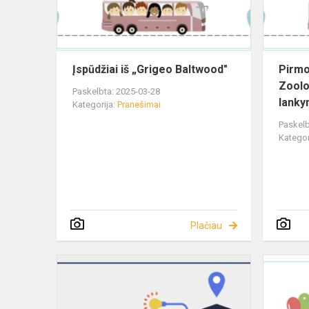
Įspūdžiai iš „Grigeo Baltwood"
Pirmo
Zoolo
Paskelbta: 2025-03-28
lank
Kategorija:
Pranešimai
Paskelb
Kategor
Plačiau