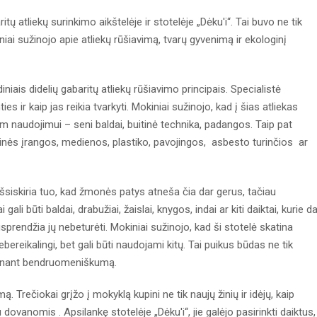
itų atliekų surinkimo aikštelėje ir stotelėje „Dėku'i“. Tai buvo ne tik
iai sužinojo apie atliekų rūšiavimą, tvarų gyvenimą ir ekologinį
iniais didelių gabaritų atliekų rūšiavimo principais. Specialistė
s ir kaip jas reikia tvarkyti. Mokiniai sužinojo, kad į šias atliekas
am naudojimui – seni baldai, buitinė technika, padangos. Taip pat
oninės įrangos, medienos, plastiko, pavojingos, asbesto turinčios ar
i išsiskiria tuo, kad žmonės patys atneša čia dar gerus, tačiau
i būti baldai, drabužiai, žaislai, knygos, indai ar kiti daiktai, kurie da
usprendžia jų nebeturėti. Mokiniai sužinojo, kad ši stotelė skatina
bereikalingi, bet gali būti naudojami kitų. Tai puikus būdas ne tik
katinant bendruomeniškumą.
ą. Trečiokai grįžo į mokyklą kupini ne tik naujų žinių ir idėjų, kaip
 dovanomis . Apsilankę stotelėje „Dėku'i“, jie galėjo pasirinkti daiktus,