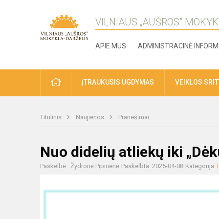
VILNIAUS „AUŠROS” MOKYK
APIE MUS
ADMINISTRACINĖ INFORM
ĮTRAUKUSIS UGDYMAS
VEIKLOS SRI
Titulinis
Naujienos
Pranešimai
Nuo didelių atliekų iki „Dė
Paskelbė : Žydronė Pipirienė
Paskelbta: 2025-04-08
Kategorija: