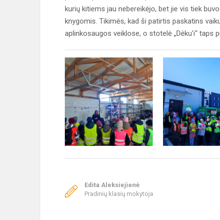
kurių kitiems jau nebereikėjo, bet jie vis tiek buv
knygomis. Tikimės, kad ši patirtis paskatins vaikus 
aplinkosaugos veiklose, o stotelė „Dėku'i“ taps pui
Edita Aleksiejienė
Pradinių klasių mokytoja