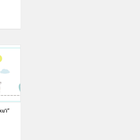
ku'i“