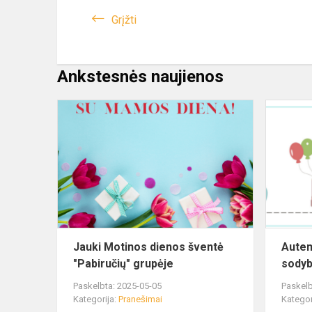
Grįžti
Ankstesnės naujienos
Jauki Motinos dienos šventė
Autent
"Pabiručių" grupėje
sodyb
Paskelbta: 2025-05-05
Paskelb
Kategorija:
Pranešimai
Kategor