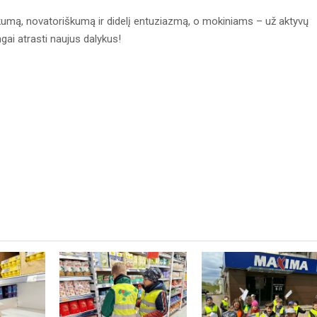
umą, novatoriškumą ir didelį entuziazmą, o mokiniams – už aktyvų
gai atrasti naujus dalykus!