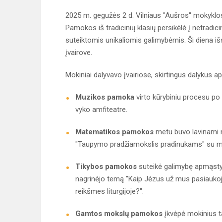
2025 m. gegužės 2 d. Vilniaus "Aušros" mokyklos
Pamokos iš tradicinių klasių persikėlė į netradi
suteiktomis unikaliomis galimybėmis. Ši diena išs
įvairove.
Mokiniai dalyvavo įvairiose, skirtingus dalykus a
Muzikos pamoka
virto kūrybiniu procesu po
vyko amfiteatre.
Matematikos pamokos
metu buvo lavinami ne
"Taupymo pradžiamokslis pradinukams" su mo
Tikybos pamokos
suteikė galimybę apmąstyt
nagrinėjo temą "Kaip Jėzus už mus pasiaukojo?"
reikšmes liturgijoje?".
Gamtos mokslų pamokos
įkvėpė mokinius t