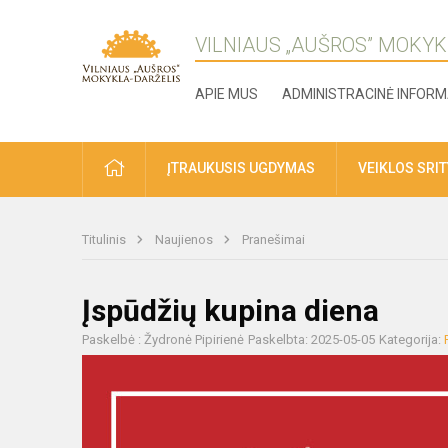
VILNIAUS „AUŠROS” MOKYK
APIE MUS
ADMINISTRACINĖ INFORM
ĮTRAUKUSIS UGDYMAS
VEIKLOS SRI
Titulinis
Naujienos
Pranešimai
Įspūdžių kupina diena
Paskelbė : Žydronė Pipirienė
Paskelbta: 2025-05-05
Kategorija: