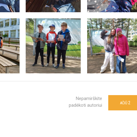
Nepamirškite
2
AČIŪ
padėkoti autoriui