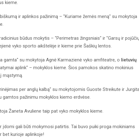
ius kieme.
ybiškumą ir aplinkos pažinimą – "Kuriame žemės meną" su mokytoja
e.
radicinius būdus mokytis – "Perimetras žingsniais" ir "Garsų ir pojūči
ienė vyko sporto aikštelėje ir kieme prie Šaškių lentos.
ąja gamta" su mokytoja Agnė Karmazienė vyko amfiteatre, o
lietuvių
matymai aplink" – mokyklos kieme. Šios pamokos skatino mokinius
inį mąstymą.
inėjimas per anglų kalbą" su mokytojomis Guoste Streikute ir Jurgit
u gamtos pažinimu mokyklos kiemo erdvėse.
oja Žaneta Avuliene taip pat vyko mokyklos kieme.
ir įdomi gali būti mokymosi patirtis. Tai buvo puiki proga mokiniams
r bet kurioje aplinkoje!