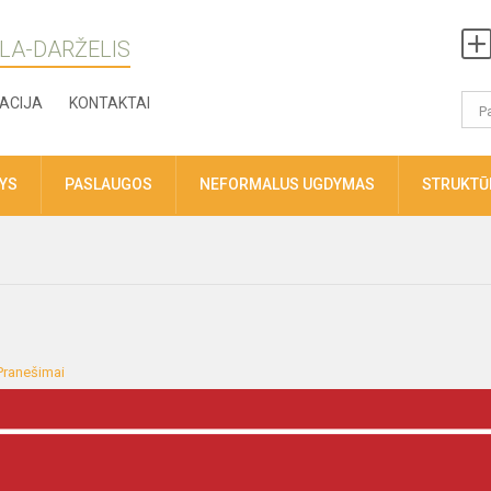
LA-DARŽELIS
ACIJA
KONTAKTAI
TYS
PASLAUGOS
NEFORMALUS UGDYMAS
STRUKTŪR
Pranešimai