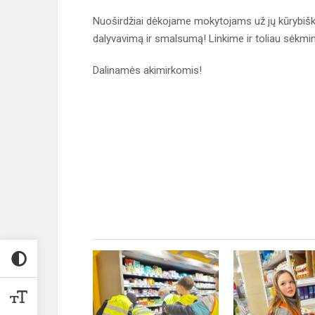
Nuoširdžiai dėkojame mokytojams už jų kūrybišk
dalyvavimą ir smalsumą! Linkime ir toliau sėkmin
Dalinamės akimirkomis!