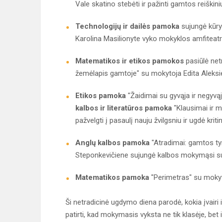
Vale skatino stebėti ir pažinti gamtos reiškin
Technologijų ir dailės pamoka
sujungė kūr
Karolina Masilionyte vyko mokyklos amfiteatr
Matematikos ir etikos pamokos
pasiūlė net
žemėlapis gamtoje" su mokytoja Edita Aleksiej
Etikos pamoka
"Žaidimai su gyvąja ir negyv
kalbos ir literatūros pamoka
"Klausimai ir 
pažvelgti į pasaulį nauju žvilgsniu ir ugdė krit
Anglų kalbos pamoka
"Atradimai: gamtos tyr
Steponkevičiene sujungė kalbos mokymąsi s
Matematikos pamoka
"Perimetras" su mokyt
Ši netradicinė ugdymo diena parodė, kokia įvairi 
patirti, kad mokymasis vyksta ne tik klasėje, bet i