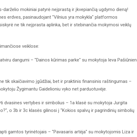
-darželio mokiniai patyrė neįprastą ir įkvepiančią ugdymo dieną!
cines erdves, pasinaudojant "Vilnius yra mokykla" platformos
iskyrė ne tik neįprasta aplinka, bet ir stebinančia mokymosi veiklų
pimančiose veiklose:
 atviru dangumi – "Dainos kūrimas parke" su mokytoja Ieva Pašiūnie
 tik skaičiavimo įgūdžiai, bet ir praktinis finansinis raštingumas –
kytoju Žygimantu Gaidelioniu vyko net parduotuvėje.
i dvasines vertybes ir simbolius – 1a klasė su mokytoja Jurgita
, o 3b ir 3c klasės gilinosi į "Kokios spalvų ir pagrindinių simbolių
apti gamtos tyrinėtojais – "Pavasaris artėja" su mokytojomis Liza ir