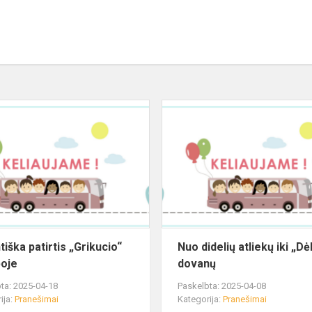
iška patirtis „Grikucio“
Nuo didelių atliekų iki „Dė
oje
dovanų
ta: 2025-04-18
Paskelbta: 2025-04-08
ija:
Pranešimai
Kategorija:
Pranešimai